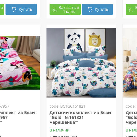
 в
Заказать в
Купить
Купить
1 клик
67957
code: BC1GC161821
code:
мплект из Бязи
Детский комплект из Бязи
Детс
7957
"Gold" №161821
"Gol
™
Черешенка™
Чер
В наличии
В нал