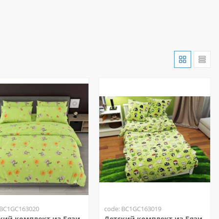
 BC1GC163020
code: BC1GC163019
кий комплект из Бязи
Детский комплект из Бязи