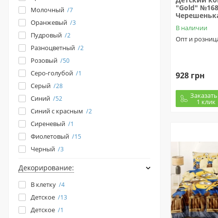
"Gold" №16
Молочный
7
Черешеньк
Оранжевый
3
В наличии
Пудровый
2
Опт и розниц
Разноцветный
2
Розовый
50
Серо-голубой
1
928 грн
Серый
28
Заказать
Синий
52
1 клик
Синий с красным
2
Сиреневый
1
Фиолетовый
15
Черный
3
Декорирование:
В клетку
4
Детское
13
Детское
1