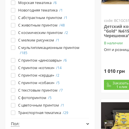
Морская тематика
6
Новогодняя тематика
1
С абстрактным принтом
1
code: BC1GC6
С животным принтом
48
Детский ко
"Gold" №61
С космическим принтом
2
Черешенка
С мелким рисунком
1
В наличии
С мультипликационным принтом
Опт и розниц
185
С принтом «динозавры»
6
С принтом «котики»
14
1 010 грн
С принтом «сердце»
2
С принтом «собаки»
Заказать
5
1 клик
С текстовым принтом
7
С фотопринтом
5
С цветочным принтом
1
Транспортная тематика
29
Пол: