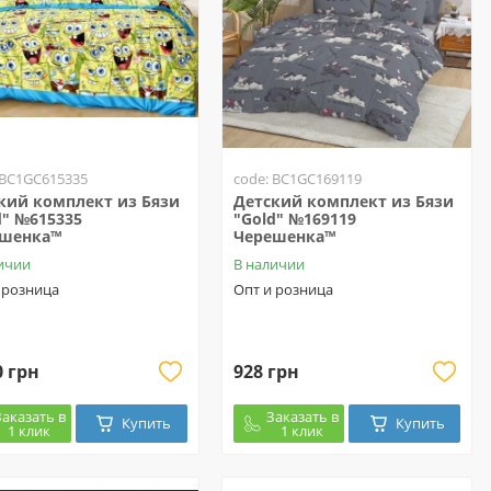
 BC1GC615335
code: BC1GC169119
кий комплект из Бязи
Детский комплект из Бязи
d" №615335
"Gold" №169119
ешенка™
Черешенка™
ичии
В наличии
 розница
Опт и розница
0 грн
928 грн
Заказать в
Заказать в
Купить
Купить
1 клик
1 клик