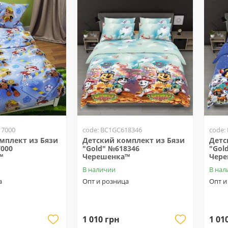
17000
code: BC1GC618346
code:
мплект из Бязи
Детский комплект из Бязи
Детс
7000
"Gold" №618346
"Gol
™
Черешенка™
Чер
В наличии
В нал
а
Опт и розница
Опт и
1 010 грн
1 01