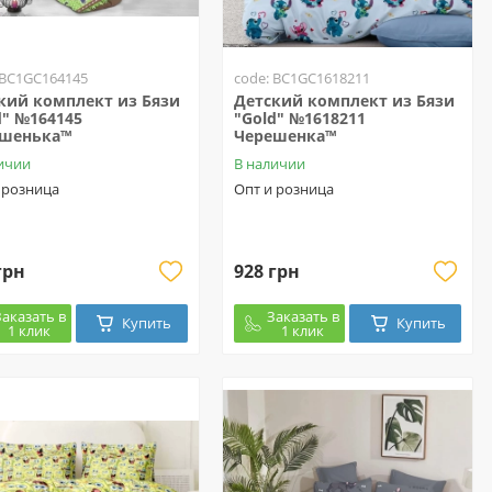
 BC1GC164145
code: BC1GC1618211
кий комплект из Бязи
Детский комплект из Бязи
d" №164145
"Gold" №1618211
ешенька™
Черешенка™
ичии
В наличии
 розница
Опт и розница
грн
928 грн
Заказать в
Заказать в
Купить
Купить
1 клик
1 клик