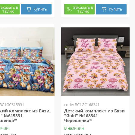
Заказать в
Заказать в
Купить
Купить
1 клик
1 клик
 BC1GC615331
code: BC1GC168341
кий комплект из Бязи
Детский комплект из Бязи
d" №615331
"Gold" №168341
ешенка™
Черешенка™
ичии
В наличии