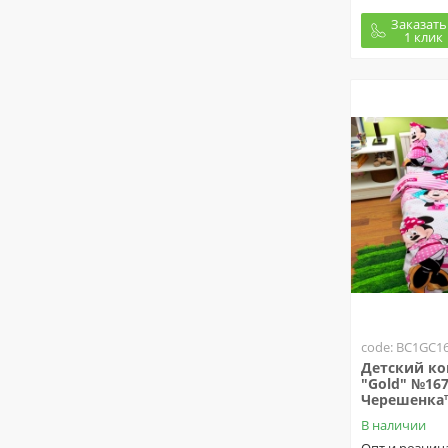
Заказать
1 клик
code: BC1GC1
Детский ко
"Gold" №16
Черешенка
В наличии