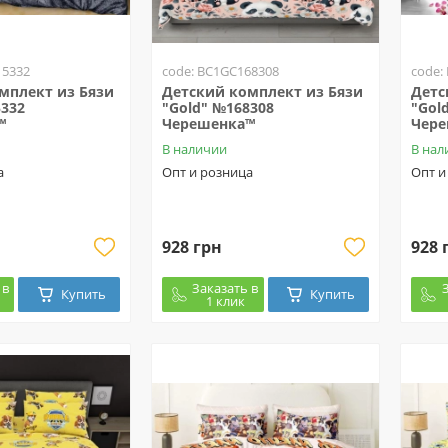
15332
code: BC1GC168308
code:
мплект из Бязи
Детский комплект из Бязи
Детс
5332
"Gold" №168308
"Gol
™
Черешенка™
Чер
В наличии
В нал
а
Опт и розница
Опт и
928 грн
928 
 в
Заказать в
Купить
Купить
1 клик