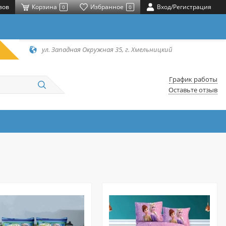
вов
Корзина
Избранное
Вход/Регистрация
0
0
ул. Западная Окружная 35, г. Хмельницкий
График работы
Оставьте отзыв