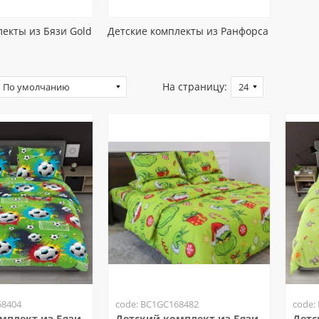
екты из Бязи Gold
Детские комплекты из Ранфорса
На страницу:
68404
code: BC1GC168482
code:
мплект из Бязи
Детский комплект из Бязи
Детс