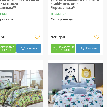
d" №163020
"Gold" №163019
ешенька™
Черешенька™
ичии
В наличии
 розница
Опт и розница
грн
928 грн
Заказать в
Заказать в
Купить
Купить
1 клик
1 клик