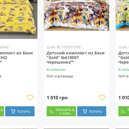
68342
code: BC1GC615330
code:
мплект из Бязи
Детский комплект из Бязи
Детс
8342
"Gold" №618097
"Gol
™
Черешенка™
Чер
В наличии
В нал
а
Опт и розница
Опт и
1 010 грн
1 01
 в
Заказать в
Купить
Купить
1 клик