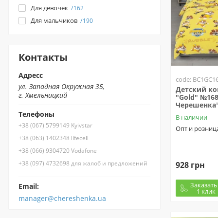
Для девочек
162
Для мальчиков
190
Контакты
Адресс
code: BC1GC1
ул. Западная Окружная 35,
Детский ко
г. Хмельницкий
"Gold" №16
Черешенка
Телефоны
В наличии
+38 (067) 5799149 Kyivstar
Опт и розниц
+38 (063) 1402348 lifecell
+38 (066) 9304720 Vodafone
+38 (097) 4732698 для жалоб и предложений
928 грн
Заказать
Email:
1 клик
manager@chereshenka.ua