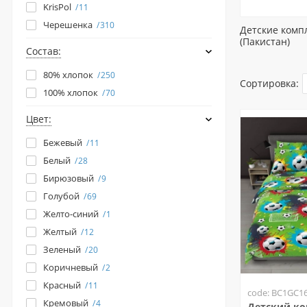
KrisPol
11
Черешенка
310
Детские компл
(Пакистан)
Состав:
80% хлопок
250
Сортировка:
100% хлопок
70
Цвет:
Бежевый
11
Белый
28
Бирюзовый
9
Голубой
69
Желто-синий
1
Желтый
12
Зеленый
20
Коричневый
2
Красный
11
code: BC1GC1
Кремовый
4
Детский ко