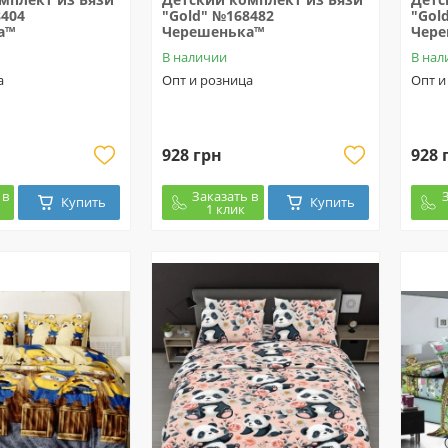
8404
"Gold" №168482
"Gol
а™
Черешенька™
Чер
В наличии
В нал
а
Опт и розница
Опт и
928 грн
928 
 в
Заказать в
Купить
Купить
1 клик