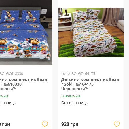
 BC1GC618330
code: BC1GC164175
кий комплект из Бязи
Детский комплект из Бязи
d" №618330
"Gold" №164175
ешенка™
Черешенка™
ичии
В наличии
 розница
Опт и розница
0 грн
928 грн