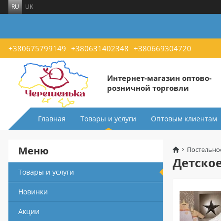
RU
UK
+380675799149
+380631402348
+380669304720
Интернет-магазин оптово-
розничной торговли
Главная
Товары и услуги
Оптовым клиентам
Меню
Постельно
Детское
Товары и услуги
Новинки
Акции