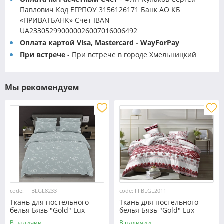
Павлович Код ЕГРПОУ 3156126171 Банк АО КБ
«ПРИВАТБАНК» Счет IBAN
UA233052990000026007016006492
Оплата картой Visa, Mastercard - WayForPay
При встрече
- При встрече в городе Хмельницкий
Мы рекомендуем
code: FFBLGL8233
code: FFBLGL2011
Ткань для постельного
Ткань для постельного
белья Бязь "Gold" Lux
белья Бязь "Gold" Lux
GL8233
"Украинский орнамент"
В наличии
В наличии