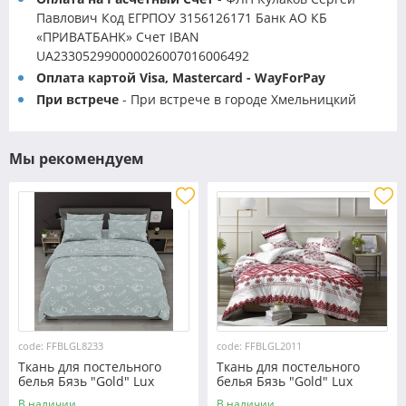
Павлович Код ЕГРПОУ 3156126171 Банк АО КБ
«ПРИВАТБАНК» Счет IBAN
UA233052990000026007016006492
Оплата картой Visa, Mastercard - WayForPay
При встрече
- При встрече в городе Хмельницкий
Мы рекомендуем
code: FFBLGL8233
code: FFBLGL2011
Ткань для постельного
Ткань для постельного
белья Бязь "Gold" Lux
белья Бязь "Gold" Lux
GL8233
"Украинский орнамент"
В наличии
В наличии