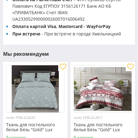
Павлович Код ЕГРПОУ 3156126171 Банк АО КБ
«ПРИВАТБАНК» Счет IBAN
UA233052990000026007016006492
Оплата картой Visa, Mastercard - WayForPay
При встрече
- При встрече в городе Хмельницкий
Мы рекомендуем
code: FFBLGL8233
code: FFBLGL2011
Ткань для постельного
Ткань для постельного
белья Бязь "Gold" Lux
белья Бязь "Gold" Lux
GL8233
"Украинский орнамент"
В наличии
В наличии