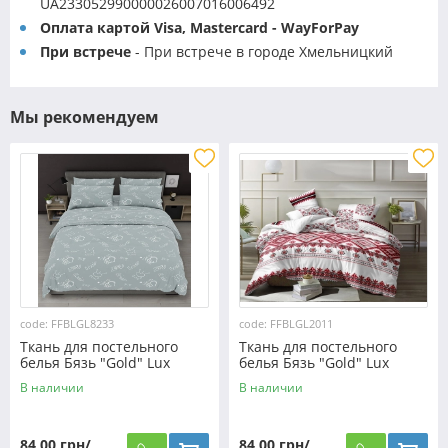
UA233052990000026007016006492
Оплата картой Visa, Mastercard - WayForPay
При встрече
- При встрече в городе Хмельницкий
Мы рекомендуем
code: FFBLGL8233
code: FFBLGL2011
Ткань для постельного
Ткань для постельного
белья Бязь "Gold" Lux
белья Бязь "Gold" Lux
GL8233
"Украинский орнамент"
В наличии
В наличии
GL2011
84,00 грн/
84,00 грн/