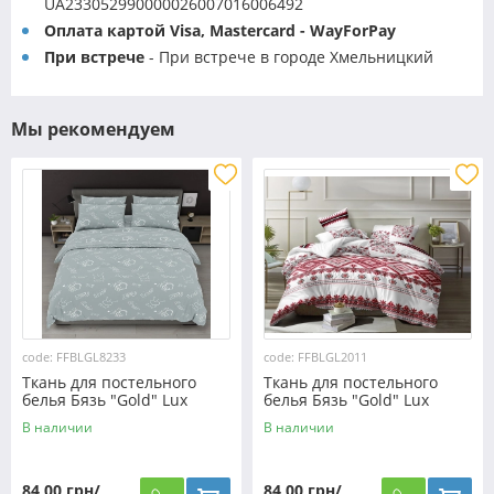
UA233052990000026007016006492
Оплата картой Visa, Mastercard - WayForPay
При встрече
- При встрече в городе Хмельницкий
Мы рекомендуем
code: FFBLGL8233
code: FFBLGL2011
Ткань для постельного
Ткань для постельного
белья Бязь "Gold" Lux
белья Бязь "Gold" Lux
GL8233
"Украинский орнамент"
В наличии
В наличии
GL2011
84,00 грн/
84,00 грн/