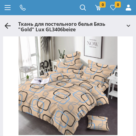
0
0
Ткань для постельного белья Бязь
"Gold" Lux GL3406beige