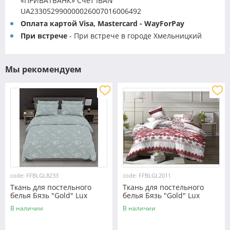
«ПРИВАТБАНК» Счет IBAN
UA233052990000026007016006492
Оплата картой Visa, Mastercard - WayForPay
При встрече
- При встрече в городе Хмельницкий
Мы рекомендуем
code: FFBLGL8233
code: FFBLGL2011
Ткань для постельного
Ткань для постельного
белья Бязь "Gold" Lux
белья Бязь "Gold" Lux
GL8233
"Украинский орнамент"
В наличии
В наличии
GL2011