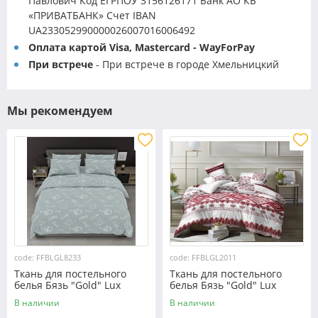
Павлович Код ЕГРПОУ 3156126171 Банк АО КБ
«ПРИВАТБАНК» Счет IBAN
UA233052990000026007016006492
Оплата картой Visa, Mastercard - WayForPay
При встрече
- При встрече в городе Хмельницкий
Мы рекомендуем
code: FFBLGL8233
code: FFBLGL2011
Ткань для постельного
Ткань для постельного
белья Бязь "Gold" Lux
белья Бязь "Gold" Lux
GL8233
"Украинский орнамент"
В наличии
В наличии
GL2011