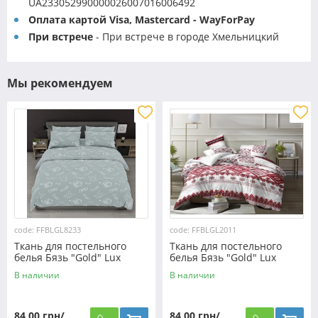
UA233052990000026007016006492
Оплата картой Visa, Mastercard - WayForPay
При встрече
- При встрече в городе Хмельницкий
Мы рекомендуем
code: FFBLGL8233
code: FFBLGL2011
Ткань для постельного
Ткань для постельного
белья Бязь "Gold" Lux
белья Бязь "Gold" Lux
GL8233
"Украинский орнамент"
В наличии
В наличии
GL2011
84,00 грн/
84,00 грн/