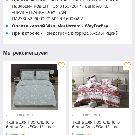
Павлович Код ЕГРПОУ 3156126171 Банк АО КБ
«ПРИВАТБАНК» Счет IBAN
UA233052990000026007016006492
Оплата картой Visa, Mastercard - WayForPay
При встрече
- При встрече в городе Хмельницкий
Мы рекомендуем
code: FFBLGL8233
code: FFBLGL2011
Ткань для постельного
Ткань для постельного
белья Бязь "Gold" Lux
белья Бязь "Gold" Lux
GL8233
"Украинский орнамент"
В наличии
В наличии