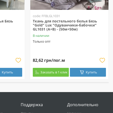
code: FFBLGL1031
ья Бязь
Ткань для постельного белья Бязь
"Gold" Lux "Одуванчики-бабочки"
GL1031 (A+B) - (50м+50м)
В наличии
Только опт
82,62 грн/пог.м
Купить
Заказать в 1 клик
Купить
Поддержка
Дополнительно