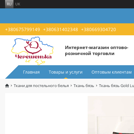
RU
UK
+380675799149
+380631402348
+380669304720
Интернет-магазин оптово-
розничной торговли
Главная
Товары и услуги
Оптовым клиентам
Ткани для постельного белья
Ткань бязь
Ткань бязь Gold L