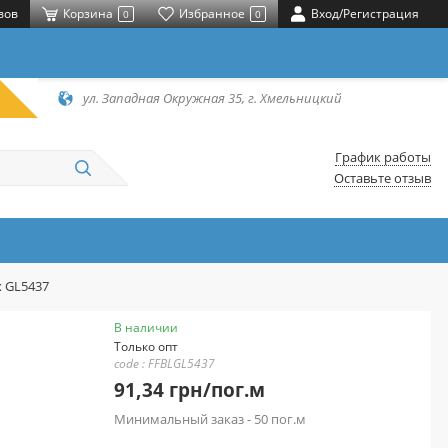
вов
Корзина
Избранное
Вход/Регистрация
0
0
ул. Западная Окружная 35, г. Хмельницкий
График работы
Оставьте отзыв
x GL5437
В наличии
Только опт
code : FFBLGL5437
91,34 грн/пог.м
Минимальный заказ - 50 пог.м