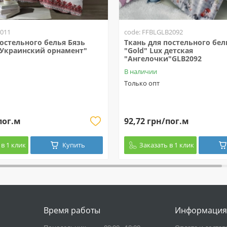
2011
code: FFBLGLB2092
постельного белья Бязь
Ткань для постельного бел
 "Украинский орнамент"
"Gold" Lux детская
"Ангелочки"GLB2092
В наличии
Только опт
пог.м
92,72 грн/пог.м
в 1 клик
Купить
Заказать в 1 клик
Время работы
Информация