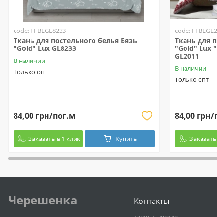
code: FFBLGL8233
code: FFBLGL
Ткань для постельного белья Бязь
Ткань для 
"Gold" Lux GL8233
"Gold" Lux
GL2011
В наличии
В наличии
Только опт
Только опт
84,00 грн/пог.м
84,00 грн/
Заказать в 1 клик
Купить
Заказать 
Черешенка
Контакты