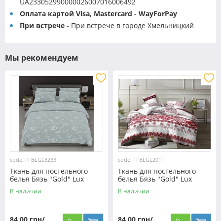
UA233052990000026007016006492
Оплата картой Visa, Mastercard - WayForPay
При встрече
- При встрече в городе Хмельницкий
Мы рекомендуем
code: FFBLGL8233
code: FFBLGL2011
Ткань для постельного
Ткань для постельного
белья Бязь "Gold" Lux
белья Бязь "Gold" Lux
GL8233
"Украинский орнамент"
В наличии
В наличии
GL2011
84,00 грн/
84,00 грн/