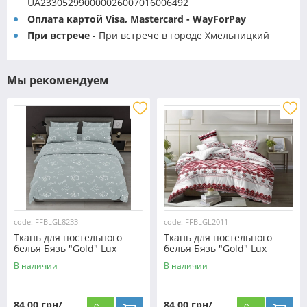
UA233052990000026007016006492
Оплата картой Visa, Mastercard - WayForPay
При встрече
- При встрече в городе Хмельницкий
Мы рекомендуем
code: FFBLGL8233
code: FFBLGL2011
Ткань для постельного
Ткань для постельного
белья Бязь "Gold" Lux
белья Бязь "Gold" Lux
GL8233
"Украинский орнамент"
В наличии
В наличии
GL2011
84,00 грн/
84,00 грн/