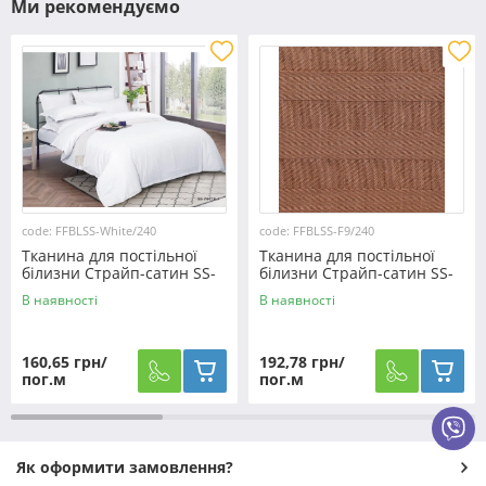
Ми рекомендуємо
code: FFBLSS-White/240
code: FFBLSS-F9/240
Тканина для постільної
Тканина для постільної
білизни Страйп-сатин SS-
білизни Страйп-сатин SS-
White/240 (50м)
F9/240 (30м)
В наявності
В наявності
160,65 грн/
192,78 грн/
пог.м
пог.м
Як оформити замовлення?