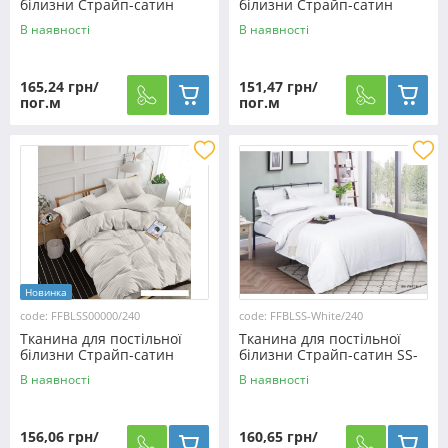
білизни Страйп-сатин
білизни Страйп-сатин
SS01406/240 (60м)
SS01/240 (60м)
В наявності
В наявності
165,24 грн/
151,47 грн/
пог.м
пог.м
Новинка
code: FFBLSS00000/240
code: FFBLSS-White/240
Тканина для постільної
Тканина для постільної
білизни Страйп-сатин
білизни Страйп-сатин SS-
SS00000/240 (60м)
White/240 (50м)
В наявності
В наявності
156,06 грн/
160,65 грн/