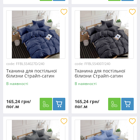
code: FFBLSS4027D/240
code: FFBLSS4007/240
Тканина для постільної
Тканина для постільної
білизни Страйп-сатин
білизни Страйп-сатин
SS4027D/240 (60м)
SS4007/240 (60м)
В наявності
В наявності
165,24 грн/
165,24 грн/
пог.м
пог.м