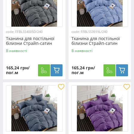
code: FFBLSS4005D/240
code: FFBLSS3919L/240
Тканина для постільної
Тканина для постільної
білизни Страйп-сатин
білизни Страйп-сатин
SS4005D/240 (60м)
SS3919L/240 (60м)
В наявності
В наявності
165,24 грн/
165,24 грн/
пог.м
пог.м