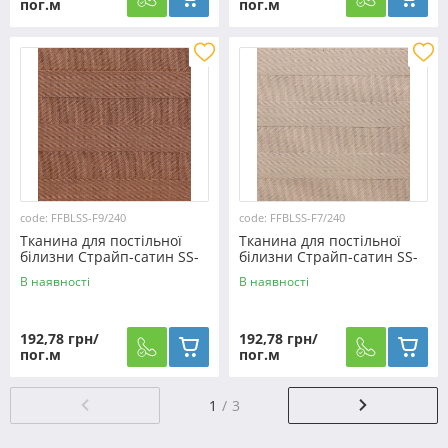
пог.м
пог.м
code: FFBLSS-F9/240
code: FFBLSS-F7/240
Тканина для постільної
Тканина для постільної
білизни Страйп-сатин SS-
білизни Страйп-сатин SS-
F9/240 (30м)
F7/240 (30м)
В наявності
В наявності
192,78 грн/
192,78 грн/
пог.м
пог.м
1
3