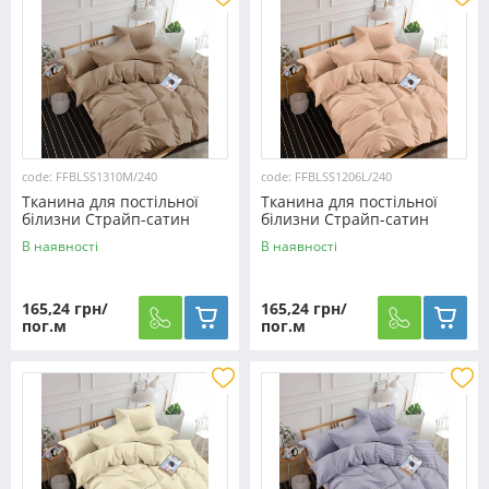
code: FFBLSS1310M/240
code: FFBLSS1206L/240
Тканина для постільної
Тканина для постільної
білизни Страйп-сатин
білизни Страйп-сатин
SS1310M/240 (60м)
SS1206L/240 (60м)
В наявності
В наявності
165,24 грн/
165,24 грн/
пог.м
пог.м