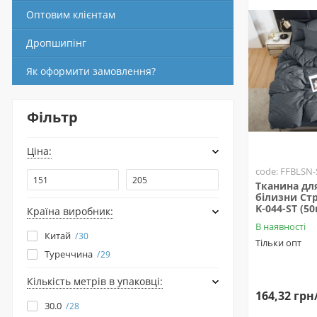
Оптовим клієнтам
Дропшипінг
Як оформити замовлення?
Фільтр
Ціна:
code: FFBLSN-
Тканина для
білизни Стр
K-044-ST (50
Країна виробник:
В наявності
Китай
30
Тільки опт
Туреччина
29
Кількість метрів в упаковці:
164,32 грн
30.0
28