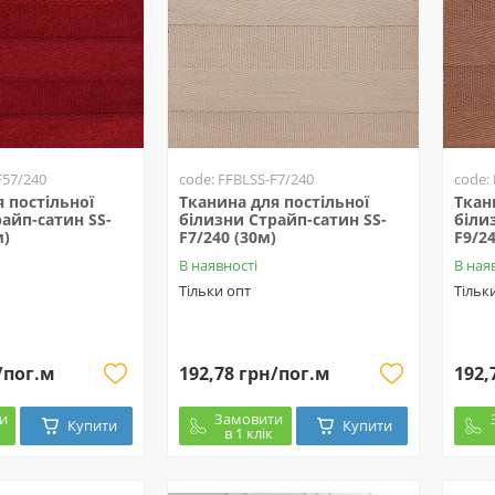
F57/240
code: FFBLSS-F7/240
code:
 постільної
Тканина для постільної
Ткан
айп-сатин SS-
білизни Страйп-сатин SS-
біли
м)
F7/240 (30м)
F9/24
В наявності
В ная
Тільки опт
Тільк
/пог.м
192,78 грн/пог.м
192,
и
Замовити
Купити
Купити
в 1 клік