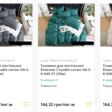
S-K-044-ST
code: FFBLSN-S-K-045-ST
code:
 постільної
Тканина для постільної
Ткан
айп-сатин SN-S-
білизни Страйп-сатин SN-S-
біли
м)
K-045-ST (50м)
K-046
В наявності
В ная
Тільки опт
Тільк
/пог.м
164,32 грн/пог.м
164,