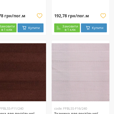
78 грн/пог.м
192,78 грн/пог.м
Замовити
Замовити
Купити
Купити
в 1 клік
в 1 клік
 FFBLSS-F11/240
code: FFBLSS-F16/240
ина для постільної
Тканина для постільної