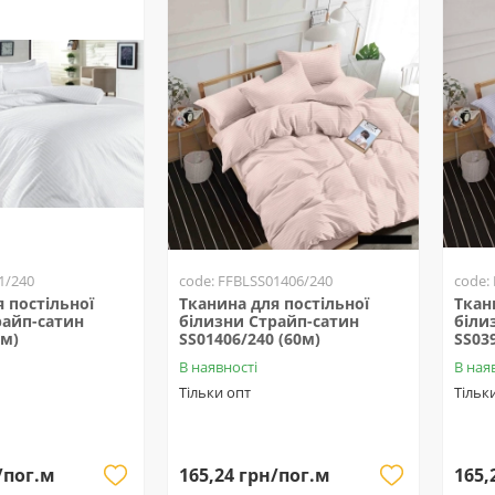
1/240
code: FFBLSS01406/240
code:
 постільної
Тканина для постільної
Ткан
райп-сатин
білизни Страйп-сатин
біли
0м)
SS01406/240 (60м)
SS03
В наявності
В ная
Тільки опт
Тільк
/пог.м
165,24 грн/пог.м
165,