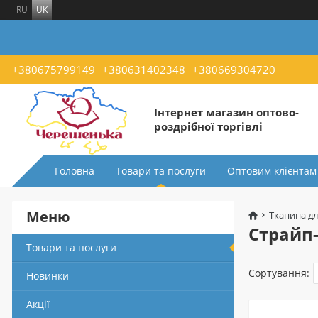
RU
UK
+380675799149
+380631402348
+380669304720
Інтернет магазин оптово-
роздрібної торгівлі
Головна
Товари та послуги
Оптовим клієнтам
Меню
Тканина дл
Страйп-
Товари та послуги
Сортування:
Новинки
Акції