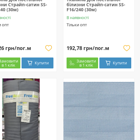
зни Страйп-сатин SS-
білизни Страйп-сатин SS-
240 (30м)
F16/240 (30м)
вності
В наявності
и опт
Тільки опт
26 грн/пог.м
192,78 грн/пог.м
Замовити
Замовити
Купити
Купити
в 1 клік
в 1 клік