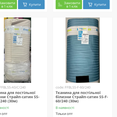
Замовити
Замовити
Купити
Купити
в 1 клік
в 1 клік
 FFBLSS-ASIC/240
code: FFBLSS-F-60/240
ина для постільної
Тканина для постільної
зни Страйп-сатин SS-
білизни Страйп-сатин SS-F-
/240 (30м)
60/240 (30м)
вності
В наявності
и опт
Тільки опт