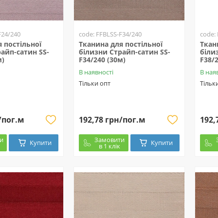
F24/240
code: FFBLSS-F34/240
code:
 постільної
Тканина для постільної
Ткан
айп-сатин SS-
білизни Страйп-сатин SS-
біли
м)
F34/240 (30м)
F38/
В наявності
В ная
Тільки опт
Тільк
/пог.м
192,78 грн/пог.м
192,
и
Замовити
Купити
Купити
в 1 клік