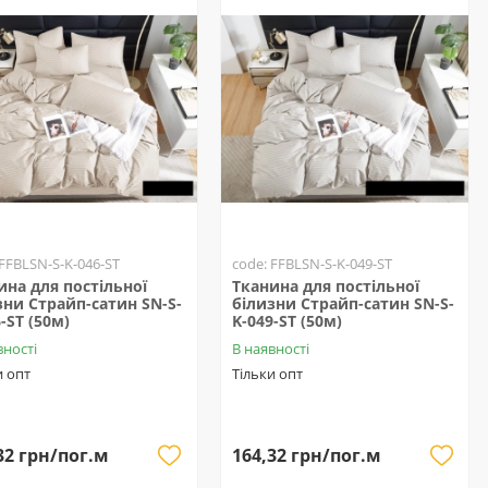
 FFBLSN-S-K-046-ST
code: FFBLSN-S-K-049-ST
ина для постільної
Тканина для постільної
зни Страйп-сатин SN-S-
білизни Страйп-сатин SN-S-
-ST (50м)
K-049-ST (50м)
вності
В наявності
и опт
Тільки опт
32 грн/пог.м
164,32 грн/пог.м