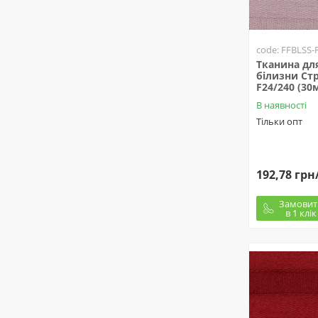
code: FFBLSS-
Тканина для
білизни Стр
F24/240 (30
В наявності
Тільки опт
192,78 грн
Замовит
в 1 клік