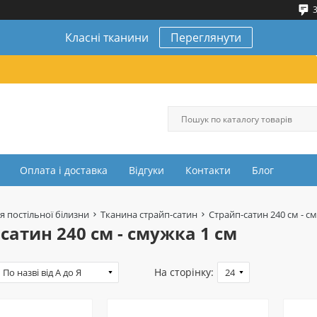
3
Класні тканини
Переглянути
Оплата і доставка
Відгуки
Контакти
Блог
я постільної білизни
Тканина страйп-сатин
Страйп-сатин 240 см - с
сатин 240 см - смужка 1 см
На сторінку: