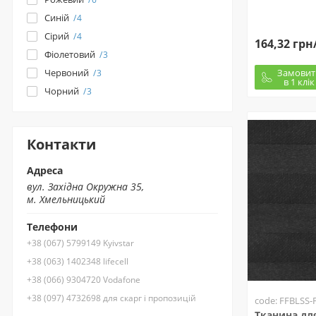
Синій
4
Сірий
4
164,32 грн
Фіолетовий
3
Замовит
Червоний
3
в 1 клік
Чорний
3
Контакти
Адреса
вул. Західна Окружна 35,
м. Хмельницький
Телефони
+38 (067) 5799149 Kyivstar
+38 (063) 1402348 lifecell
+38 (066) 9304720 Vodafone
+38 (097) 4732698 для скарг і пропозицій
code: FFBLSS-
Тканина для