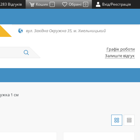
283 Відгуків
Кошик
Обрані
Вхід/Реєстрація
-
0
вул. Західна Окружна 35, м. Хмельницький
Графік роботи
Залиште відгук
мужка 1 см