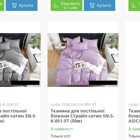
и
Замовити
Купити
Купити
в 1 клік
S-K-050-ST
code: FFBLSN-S-K-051-ST
code:
 постільної
Тканина для постільної
Ткан
айп-сатин SN-S-
білизни Страйп-сатин SN-S-
біли
м)
K-051-ST (50м)
ASIC
В наявності
В ная
Тільки опт
Тільк