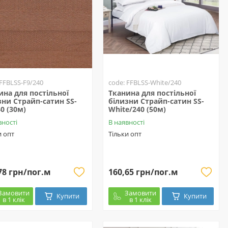
 FFBLSS-F9/240
code: FFBLSS-White/240
ина для постільної
Тканина для постільної
зни Страйп-сатин SS-
білизни Страйп-сатин SS-
0 (30м)
White/240 (50м)
вності
В наявності
и опт
Тільки опт
78 грн/пог.м
160,65 грн/пог.м
Замовити
Замовити
Купити
Купити
в 1 клік
в 1 клік