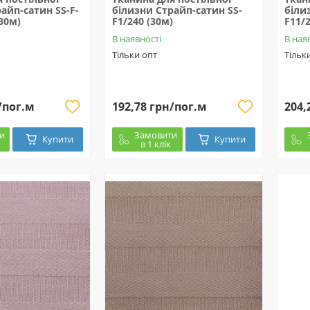
айп-сатин SS-F-
білизни Страйп-сатин SS-
біли
30м)
F1/240 (30м)
F11/
В наявності
В ная
Тільки опт
Тільк
/пог.м
192,78 грн/пог.м
204,
и
Замовити
Купити
Купити
в 1 клік