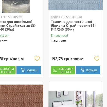
 FFBLSS-F38/240
code: FFBLSS-F41/240
ина для постільної
Тканина для постільної
зни Страйп-сатин SS-
білизни Страйп-сатин SS-
240 (30м)
F41/240 (30м)
вності
В наявності
и опт
Тільки опт
78 грн/пог.м
192,78 грн/пог.м
Замовити
Замовити
Купити
Купити
в 1 клік
в 1 клік