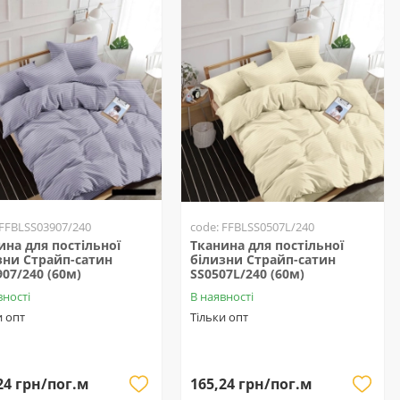
 FFBLSS03907/240
code: FFBLSS0507L/240
ина для постільної
Тканина для постільної
зни Страйп-сатин
білизни Страйп-сатин
907/240 (60м)
SS0507L/240 (60м)
вності
В наявності
и опт
Тільки опт
24 грн/пог.м
165,24 грн/пог.м