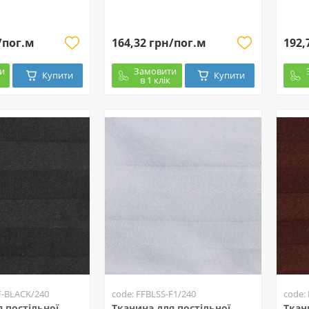
/пог.м
164,32 грн/пог.м
192,
и
Замовити
Купити
Купити
в 1 клік
F-BLACK/240
code: FFBLSS-F1/240
code:
 постільної
Тканина для постільної
Ткан