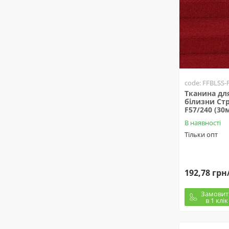
code: FFBLSS-
Тканина для
білизни Стр
F57/240 (30
В наявності
Тільки опт
192,78 грн
Замовит
в 1 клік