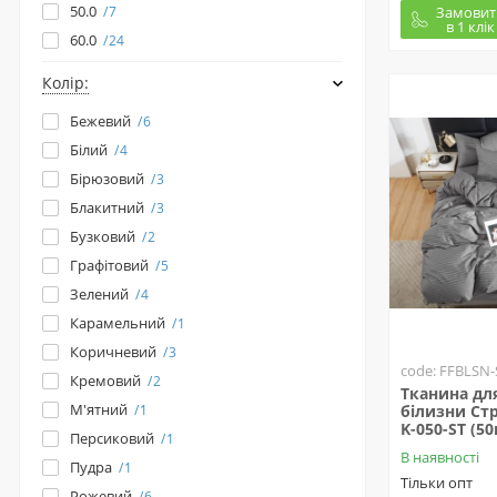
50.0
Замовит
7
в 1 клік
60.0
24
Колір:
Бежевий
6
Білий
4
Бірюзовий
3
Блакитний
3
Бузковий
2
Графітовий
5
Зелений
4
Карамельний
1
Коричневий
3
code: FFBLSN-
Кремовий
2
Тканина для
М'ятний
1
білизни Стр
K-050-ST (50
Персиковий
1
В наявності
Пудра
1
Тільки опт
Рожевий
6