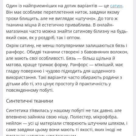
Один із найприємніших на дотик варіантів — це
сатин
.
Він має особливе переплетення ниток, завдяки якому
трохи блищить, але не виглядає «штучно». До того ж
тканина міцна й естетично приваблива. В онлайн-
магазинах часто можна знайти сатинову білизну на будь-
який смак, як у роздріб, так і оптом.
Окрім сатину, не менш популярними залишаються бязь і
ранфорс. Обидві тканини створені з бавовняних волокон,
але мають свої особливості. Бязь — більш щільна й
матова, краще тримає форму. Ранфорс — м’якіший, має
гладку поверхню і чудово підходить для щоденного
використання. Такі варіанти часто обирають родини з
дітьми або ті, хто цінує простоту й практичність у
повсякденному побуті.
Синтетичні тканини
Синтетика з’явилась у нашому побуті не так давно, але
впевнено зайняла свою нішу. Поліестер, мікрофібра,
нейлон — усі ці матеріали створюють штучним шляхом, і
саме завдяки цьому вони мають ті якості, яких іноді не
вистачає натуральним тканинам.