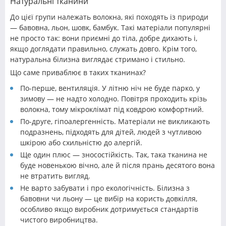
Натуральні тканини
До цієї групи належать волокна, які походять із природи
— бавовна, льон, шовк, бамбук. Такі матеріали популярні
не просто так: вони приємні до тіла, добре дихають і,
якщо доглядати правильно, служать довго. Крім того,
натуральна білизна виглядає стримано і стильно.
Що саме приваблює в таких тканинах?
По-перше, вентиляція. У літню ніч не буде парко, у
зимову — не надто холодно. Повітря проходить крізь
волокна, тому мікроклімат під ковдрою комфортний.
По-друге, гіпоалергенність. Матеріали не викликають
подразнень, підходять для дітей, людей з чутливою
шкірою або схильністю до алергій.
Ще один плюс — зносостійкість. Так, така тканина не
буде новенькою вічно, але й після прань десятого вона
не втратить вигляд.
Не варто забувати і про екологічність. Білизна з
бавовни чи льону — це вибір на користь довкілля,
особливо якщо виробник дотримується стандартів
чистого виробництва.