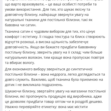
що варто враховувати, – це ваші особисті потреби та
умови використання. Для тих, хто шукає якісну та
довговічну білизну, найкраще звернути увагу на
натуральні тканини для постільної білизни, такі як
бавовна чи сатин.
Тканина сатин є чудовим вибором для тих, хто цінує
комфорт і естетику. Її гладка текстура та блиск створюють
відчуття розкоші, а висока щільність забезпечує
довговічність. Якщо ви бажаєте придбати бавовняну
постільну білизну, зверніть увагу на її склад: чим більше
натуральних волокон, тим краще вона пропускає повітря
та вбирає вологу.
Для економного вибору зверніться до синтетичної
постільної білизни – вона недорога, легко доглядається та
довго служить. Важливо, щоб тканина була приємною на
дотик і не викликала подразнень.
Шукаючи білизну, звертайте увагу на магазини постільної
білизни, які пропонують продукцію від виробника, адже
це дозволяє придбати товар оптом чи в роздріб дешево.
Уважно перевіряйте етикетку: вона має містити