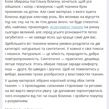
Коли обираєш постільну білизну, хочеться, щоб усе
зійшлося: і колір, і візерунок, і щоб тканина була
приємною на дотик. Але саме матеріал, з якого зшита
білизна, відіграє ключову роль. Він впливає на відчуття
під час сну, на те, як тіло дихає вночі, чи буде спекотно
або, навпаки, прохолодно.
Асортимент тканин
на ринку
сьогодні великий, але серед усього різноманіття легко
загубитися — не завжди ясно, що краще саме для вас.
Здебільшого всі тканини можна умовно розділити на дві
категорії: натуральні та синтетичні. У кожної є свої плюси
і нюанси. Натуральні — це м’якість, природність, добра
повітропроникність. Синтетичні — практичні, дешевші,
легше перуться. Хтось обирає перше заради комфорту,
інші — друге, бо швидко і зручно. Щоб не помилитись у
виборі, важливо трохи розібратися у властивостях тканин.
У цьому матеріалі зібрано короткий огляд обох типів
тканин — з прикладами, сильними сторонами та речами,
на які варто звертати увагу. Це допоможе зорієнтуватися,
чого очікувати від тієї чи іншої білизни, і зробити покупку
з розумінням.