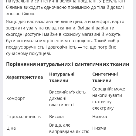
натуральні й синтетичні волокна поєднані. У результаті
білизна виходить одночасно приємною до тіла й доволі
зносостійкою.
Якщо для вас важлива не лише ціна, а й комфорт, варто
звертати увагу на склад тканини. Змішані варіанти
сьогодні доступні майже в кожному магазині й можуть
бути оптимальним рішенням на щодень. Такий вибір
поєднує зручність і довговічність — те, що потрібно
сучасному покупцеві.
Порівняння натуральних і синтетичних тканин
Натуральні
Синтетичні
Характеристика
тканини
тканини
Середній: може
Високий: м'якість,
накопичувати
Комфорт
дихаючі
статичну
властивості
електрику
Гігроскопічність
Висока
Низька
Вища, але
Ціна
Нижча
виправдана якістю