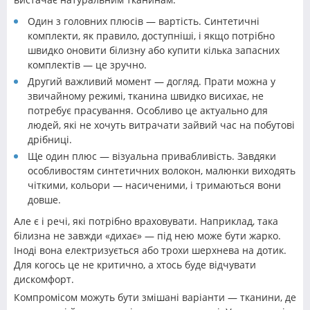
Один з головних плюсів — вартість. Синтетичні
комплекти, як правило, доступніші, і якщо потрібно
швидко оновити білизну або купити кілька запасних
комплектів — це зручно.
Другий важливий момент — догляд. Прати можна у
звичайному режимі, тканина швидко висихає, не
потребує прасування. Особливо це актуально для
людей, які не хочуть витрачати зайвий час на побутові
дрібниці.
Ще один плюс — візуальна привабливість. Завдяки
особливостям синтетичних волокон, малюнки виходять
чіткими, кольори — насиченими, і тримаються вони
довше.
Але є і речі, які потрібно враховувати. Наприклад, така
білизна не завжди «дихає» — під нею може бути жарко.
Іноді вона електризується або трохи шерхнева на дотик.
Для когось це не критично, а хтось буде відчувати
дискомфорт.
Компромісом можуть бути змішані варіанти — тканини, де