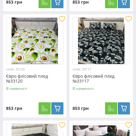
853 грн
853 грн
code: 33120
code: 33117
Євро флісовий плед
Євро флісовий плед
№33120
№33117
В наявності
В наявності
853 грн
853 грн