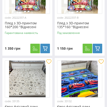
code: 20222337-A
code: 20222337-B
Плед з 3D-принтом
Плед з 3D-принтом
160*200 "Віднесені
135*160 "Віднесені
привидами" №20222337
привидами" №20222337
Гарантована наявність
Під замовлення
1 350 грн
1 150 грн
code: 33135
code: 33132
Євро флісовий плед
Євро флісовий плед