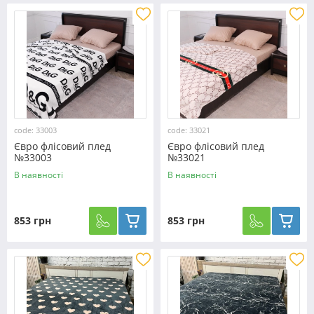
code: 33003
code: 33021
Євро флісовий плед
Євро флісовий плед
№33003
№33021
В наявності
В наявності
853 грн
853 грн