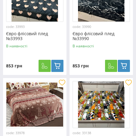
code: 33993
code: 33990
Євро флісовий плед
Євро флісовий плед
№33993
№33990
В наявності
В наявності
853 грн
853 грн
code: 33978
code: 33138