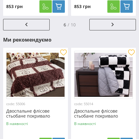
853 грн
853 грн
6
10
Ми рекомендуємо
code: 55006
code: 55014
Двоспальне флісове
Двоспальне флісове
стьобане покривало
стьобане покривало
№55006
№55014
В наявності
В наявності