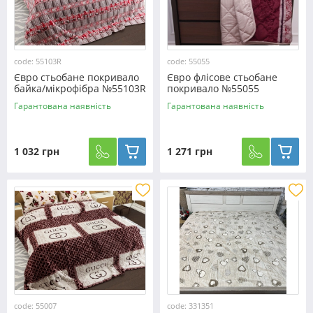
code: 55103R
code: 55055
Євро стьобане покривало
Євро флісове стьобане
байка/мікрофібра №55103R
покривало №55055
Гарантована наявність
Гарантована наявність
1 032 грн
1 271 грн
code: 55007
code: 331351