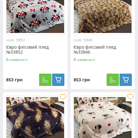
code: 33852
code: 33846
Євро флісовий плед
Євро флісовий плед
№33852
№33846
В наявності
В наявності
853 грн
853 грн