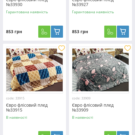
№33930
№33927
Гарантована наявність
Гарантована наявність
853 грн
853 грн
code: 33915
code: 33909
Євро флісовий плед
Євро флісовий плед
№33915
№33909
В наявності
В наявності