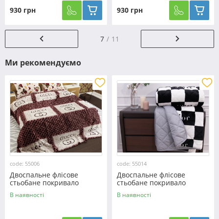
930 грн
930 грн
7
11
Ми рекомендуємо
code: 55006
code: 55014
Двоспальне флісове
Двоспальне флісове
стьобане покривало
стьобане покривало
№55006
№55014
В наявності
В наявності