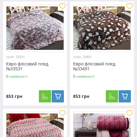
code: 33531
code: 33491
Євро флісовий плед
Євро флісовий плед
№33531
№33491
В наявності
В наявності
853 грн
853 грн