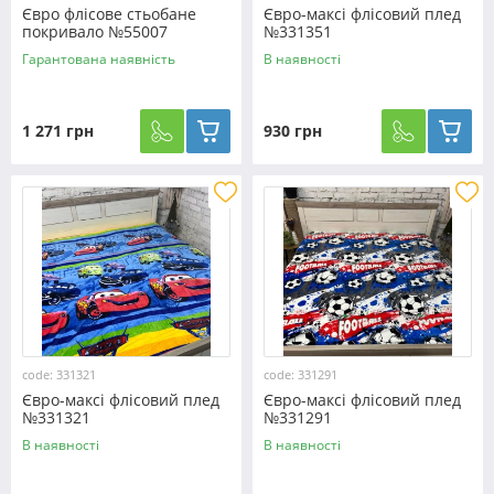
Євро флісове стьобане
Євро-максі флісовий плед
покривало №55007
№331351
Гарантована наявність
В наявності
1 271 грн
930 грн
code: 331321
code: 331291
Євро-максі флісовий плед
Євро-максі флісовий плед
№331321
№331291
В наявності
В наявності