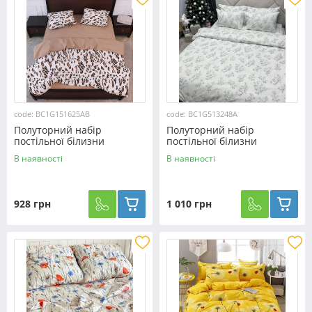
code: BC1G151625АВ
code: BC1G513248А
Полуторний набір
Полуторний набір
постільної білизни
постільної білизни
150*220 із Бязі "Gold"
150*220 із Бязі "Gold"
В наявності
В наявності
№151625АВ Черешенька™
№513248А Черешенька™
928 грн
1 010 грн