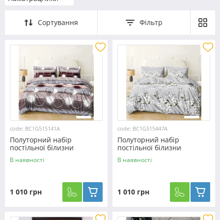
Сортування
Фільтр
code: BC1G515141А
code: BC1G515447А
Полуторний набір
Полуторний набір
постільної білизни
постільної білизни
150*220 із Бязі "Gold"
150*220 із Бязі "Gold"
В наявності
В наявності
№515141А Черешенька™
№515447А Черешенька™
1 010 грн
1 010 грн