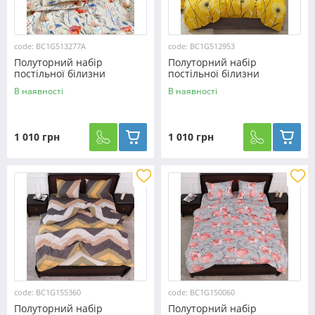
code: BC1G513277А
code: BC1G512953
Полуторний набір
Полуторний набір
постільної білизни
постільної білизни
150*220 із Бязі "Gold"
150*220 із Бязі "Gold"
В наявності
В наявності
№513277А Черешенька™
№512953 Черешенька™
1 010 грн
1 010 грн
code: BC1G155360
code: BC1G150060
Полуторний набір
Полуторний набір