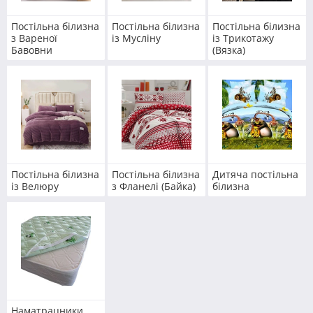
Постільна білизна
Постільна білизна
Постільна білизна
з Вареної
із Мусліну
із Трикотажу
Бавовни
(Вязка)
Постільна білизна
Постільна білизна
Дитяча постільна
із Велюру
з Фланелі (Байка)
білизна
Наматрацники