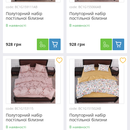
code: BC1G159111AB
code: BC1G155066AB
Полуторний набір
Полуторний набір
постільної білизни
постільної білизни
150*220 із Бязі "Gold"
150*220 із Бязі "Gold"
В наявності
В наявності
№159111AB Черешенка™
№155066AB Черешенка™
928 грн
928 грн
code: BC1G153115
code: BC1G151502AB
Полуторний набір
Полуторний набір
постільної білизни
постільної білизни
150*220 із Бязі "Gold"
150*220 із Бязі "Gold"
В наявності
В наявності
№153115 Черешенька™
№151502AB Черешенька™