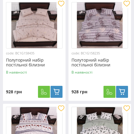
code: BC1G158435
code: BC1G158235
Полуторний набір
Полуторний набір
постільної білизни
постільної білизни
150*220 із Бязі "Gold"
150*220 із Бязі "Gold"
В наявності
В наявності
№158435 Черешенька™
№158235 Черешенька™
928 грн
928 грн