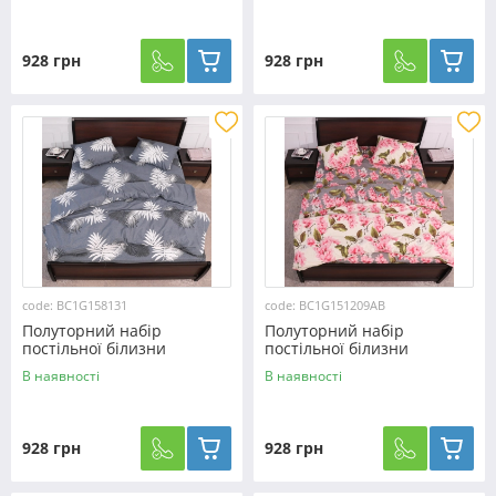
928 грн
928 грн
code: BC1G158131
code: BC1G151209АВ
Полуторний набір
Полуторний набір
постільної білизни
постільної білизни
150*220 із Бязі "Gold"
150*220 із Бязі "Gold"
В наявності
В наявності
№158131 Черешенька™
№151209АВ Черешенька™
928 грн
928 грн