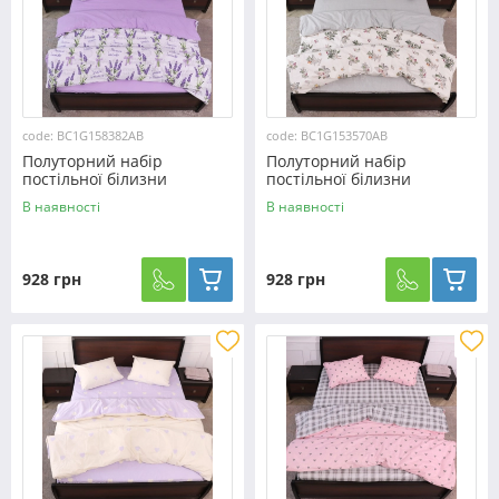
code: BC1G158382АВ
code: BC1G153570АВ
Полуторний набір
Полуторний набір
постільної білизни
постільної білизни
150*220 із Бязі "Gold"
150*220 із Бязі "Gold"
В наявності
В наявності
№158382АВ Черешенька™
№153570АВ Черешенька™
928 грн
928 грн