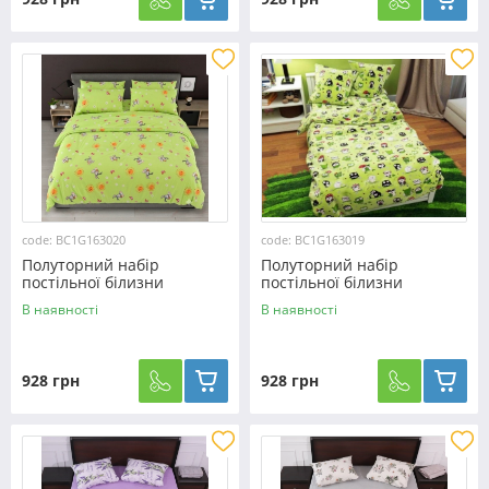
code: BC1G163020
code: BC1G163019
Полуторний набір
Полуторний набір
постільної білизни
постільної білизни
150*220 із Бязі "Gold"
150*220 із Бязі "Gold"
В наявності
В наявності
№163020 Черешенька™
№163019 Черешенька™
928 грн
928 грн