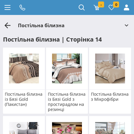
-
0
Постільна білизна
Постільна білизна | Сторінка 14
Постільна білизна
Постільна білизна
Постільна білизна
із Бязі Gold
із Бязі Gold з
з Мікрофібри
(Пакистан)
простирадлом на
резинці