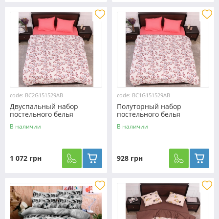
code: BC2G151529AB
code: BC1G151529AB
Двуспальный набор
Полуторный набор
постельного белья
постельного белья
180*220 из Бязи "Gold"
150*220 из Бязи "Gold"
В наличии
В наличии
№151529AB Черешенка™
№151529AB Черешенка™
1 072 грн
928 грн