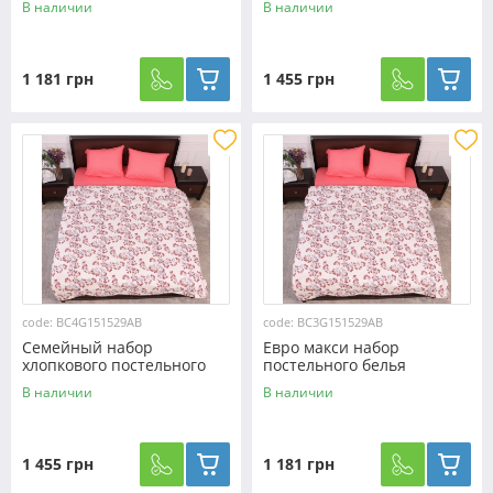
В наличии
В наличии
№158196AB Черешенка™
№158196AB Черешенка™
1 181 грн
1 455 грн
code: BC4G151529AB
code: BC3G151529AB
Семейный набор
Евро макси набор
хлопкового постельного
постельного белья
белья из Бязи "Gold"
200*220 из Бязи "Gold"
В наличии
В наличии
№151529AB Черешенка™
№151529AB Черешенка™
1 455 грн
1 181 грн