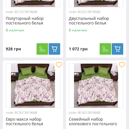
code: BC1G158196AB
code: BC2G158196AB
Полуторный набор
Двуспальный набор
постельного белья
постельного белья
150*220 из Бязи "Gold"
180*220 из Бязи "Gold"
В наличии
В наличии
№158196AB Черешенка™
№158196AB Черешенка™
928 грн
1 072 грн
code: BC3G158196AB
code: BC4G158196AB
Евро макси набор
Семейный набор
постельного белья
хлопкового постельного
200*220 из Бязи "Gold"
белья из Бязи "Gold"