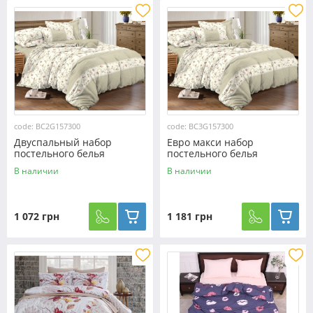
code: BC2G157300
code: BC3G157300
Двуспальный набор
Евро макси набор
постельного белья
постельного белья
180*220 из Бязи "Gold"
200*220 из Бязи "Gold"
В наличии
В наличии
№157300 Черешенка™
№157300 Черешенка™
1 072 грн
1 181 грн