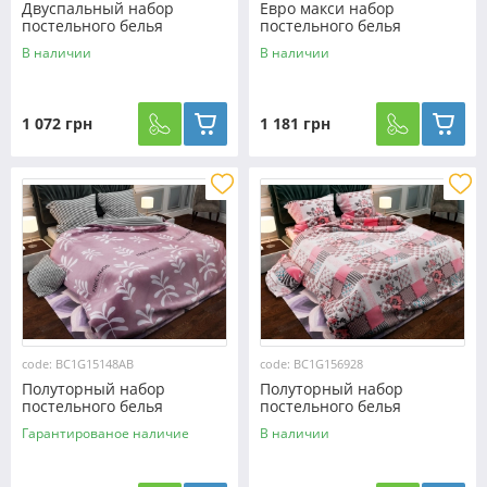
Двуспальный набор
Евро макси набор
постельного белья
постельного белья
180*220 из Бязи "Gold"
200*220 из Бязи "Gold"
В наличии
В наличии
№151245AB Черешенка™
№151245AB Черешенка™
1 072 грн
1 181 грн
code: BC1G15148AB
code: BC1G156928
Полуторный набор
Полуторный набор
постельного белья
постельного белья
150*220 из Бязи "Gold"
150*220 из Бязи "Gold"
Гарантированое наличие
В наличии
№15148AB Черешенка™
№156928 Черешенка™