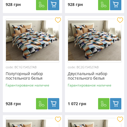
928 грн
928 грн
code: BC1G154527AB
code: BC2G154527AB
Полуторный набор
Двуспальный набор
постельного белья
постельного белья
150*220 из Бязи "Gold"
180*220 из Бязи "Gold"
Гарантированое наличие
Гарантированое наличие
№154527AB Черешенка™
№154527AB Черешенка™
928 грн
1 072 грн