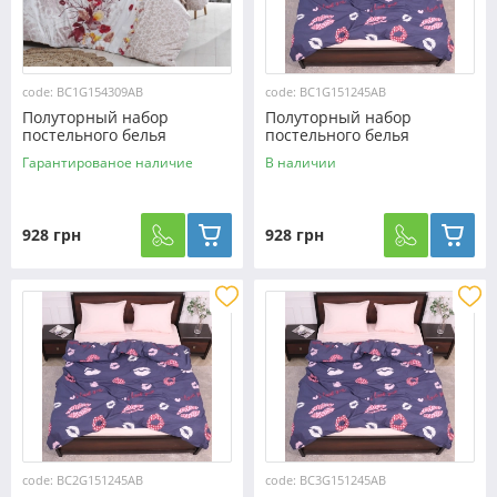
code: BC1G154309AB
code: BC1G151245AB
Полуторный набор
Полуторный набор
постельного белья
постельного белья
150*220 из Бязи "Gold"
150*220 из Бязи "Gold"
Гарантированое наличие
В наличии
№154309AB Черешенка™
№151245AB Черешенка™
928 грн
928 грн
code: BC2G151245AB
code: BC3G151245AB