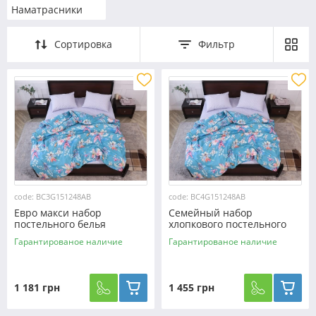
Наматрасники
Сортировка
Фильтр
code: BC3G151248AB
code: BC4G151248AB
Евро макси набор
Семейный набор
постельного белья
хлопкового постельного
200*220 из Бязи "Gold"
белья из Бязи "Gold"
Гарантированое наличие
Гарантированое наличие
№151248AB Черешенка™
№151248AB Черешенка™
1 181 грн
1 455 грн