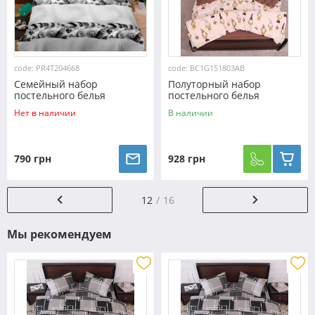
code: PR4T204668
code: BC1G151803АВ
Семейный набор
Полуторный набор
постельного белья
постельного белья
240*220 из поликотона
150*220 из Бязи "Gold"
Нет в наличии
В наличии
№204668 Черешенка™
№151803АВ Черешенка™
790 грн
928 грн
12
16
Мы рекомендуем