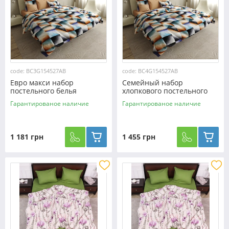
code: BC3G154527AB
code: BC4G154527AB
Евро макси набор
Семейный набор
постельного белья
хлопкового постельного
200*220 из Бязи "Gold"
белья из Бязи "Gold"
Гарантированое наличие
Гарантированое наличие
№154527AB Черешенка™
№154527AB Черешенка™
1 181 грн
1 455 грн