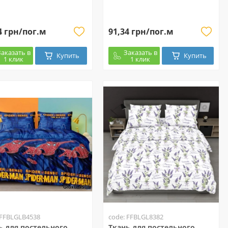
4 грн/пог.м
91,34 грн/пог.м
Заказать в
Заказать в
Купить
Купить
1 клик
1 клик
 FFBLGLB4538
code: FFBLGL8382
ь для постельного
Ткань для постельного