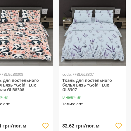
 FFBLGLB8308
code: FFBLGL8307
ь для постельного
Ткань для постельного
я Бязь "Gold" Lux
белья Бязь "Gold" Lux
кая GLB8308
GL8307
ичии
В наличии
о опт
Только опт
4 грн/пог.м
82,62 грн/пог.м