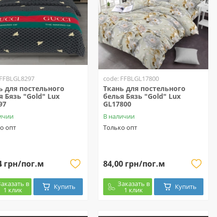
 FFBLGL8297
code: FFBLGL17800
ь для постельного
Ткань для постельного
я Бязь "Gold" Lux
белья Бязь "Gold" Lux
97
GL17800
ичии
В наличии
о опт
Только опт
4 грн/пог.м
84,00 грн/пог.м
Заказать в
Заказать в
Купить
Купить
1 клик
1 клик