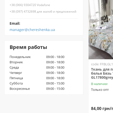
+38 (066) 9304720 Vodafone
+38 (097) 4732698 для жалоб и предложений
Email:
manager@chereshenka.ua
Время работы
Понедельник
09:00 - 18:00
Вторник
09:00 - 18:00
code: FFBLGL1
Среда
09:00 - 18:00
Ткань для 
Четверг
09:00 - 18:00
белья Бязь 
GL17800gre
Пятница
09:00 - 18:00
Суббота
09:00 - 15:00
В наличии
Воскресенье
09:00 - 15:00
Только опт
84,00 грн/