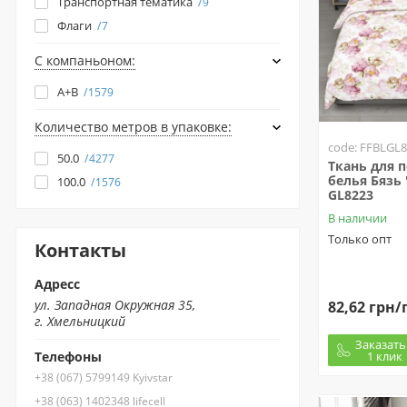
Транспортная тематика
9
Флаги
7
С компаньоном:
A+B
1579
Количество метров в упаковке:
code: FFBLGL
50.0
4277
Ткань для 
белья Бязь 
100.0
1576
GL8223
В наличии
Только опт
Контакты
Адресс
ул. Западная Окружная 35,
82,62 грн/
г. Хмельницкий
Заказать
1 клик
Телефоны
+38 (067) 5799149 Kyivstar
+38 (063) 1402348 lifecell