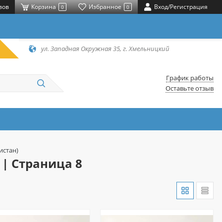
вов
Корзина
Избранное
Вход/Регистрация
0
0
ул. Западная Окружная 35, г. Хмельницкий
График работы
Оставьте отзыв
истан)
 | Страница 8