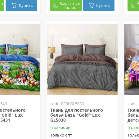
 в
Заказать в
Купить
Купить
1 клик
B5431
code: FFBLGL5030
code:
постельного
Ткань для постельного
Ткан
"Gold" Lux
белья Бязь "Gold" Lux
бель
B5431
GL5030
детс
В наличии
В нал
Только опт
Тольк