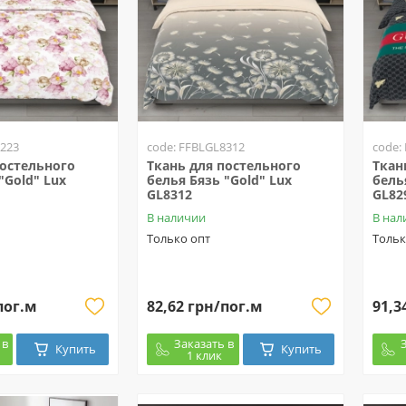
8223
code: FFBLGL8312
code:
постельного
Ткань для постельного
Ткан
"Gold" Lux
белья Бязь "Gold" Lux
бель
GL8312
GL82
В наличии
В нал
Только опт
Тольк
пог.м
82,62 грн/пог.м
91,3
 в
Заказать в
Купить
Купить
1 клик