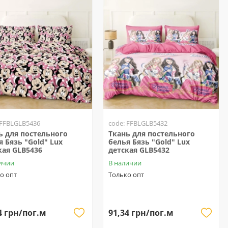
 FFBLGLB5436
code: FFBLGLB5432
ь для постельного
Ткань для постельного
я Бязь "Gold" Lux
белья Бязь "Gold" Lux
кая GLB5436
детская GLB5432
ичии
В наличии
о опт
Только опт
4 грн/пог.м
91,34 грн/пог.м