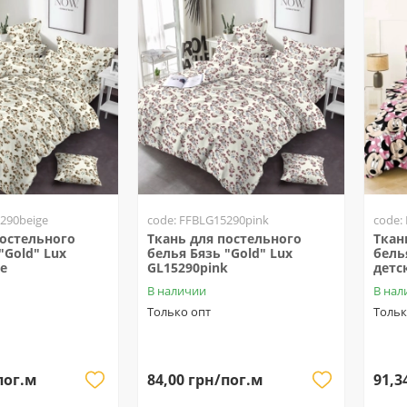
290beige
code: FFBLG15290pink
code:
постельного
Ткань для постельного
Ткан
"Gold" Lux
белья Бязь "Gold" Lux
бель
e
GL15290pink
детс
В наличии
В нал
Только опт
Тольк
пог.м
84,00 грн/пог.м
91,3