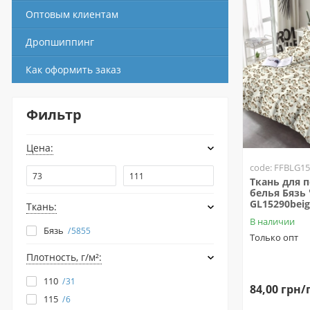
Оптовым клиентам
Дропшиппинг
Как оформить заказ
Фильтр
Цена:
code: FFBLG15
Ткань для 
белья Бязь 
GL15290beig
Ткань:
В наличии
Бязь
5855
Только опт
Плотность, г/м²:
110
31
84,00 грн/
115
6