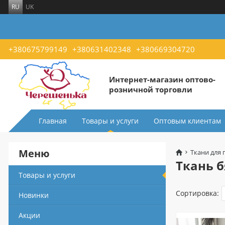
RU
UK
+380675799149
+380631402348
+380669304720
Интернет-магазин оптово-
розничной торговли
Главная
Товары и услуги
Оптовым клиентам
Меню
Ткани для 
Ткань б
Товары и услуги
Сортировка:
Новинки
Акции