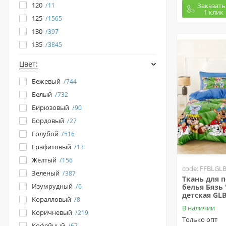
120
Заказать
11
1 клик
125
1565
130
397
135
3845
Цвет:
Бежевый
744
Белый
732
Бирюзовый
90
Бордовый
27
Голубой
516
Графитовый
13
Желтый
156
code: FFBLGL
Зеленый
387
Ткань для 
Изумрудный
6
белья Бязь 
детская GL
Коралловый
8
В наличии
Коричневый
219
Только опт
Кофейный
67