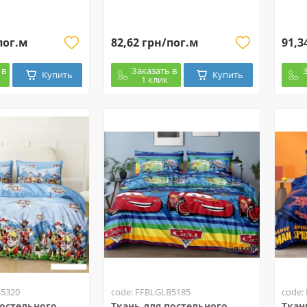
пог.м
82,62 грн/пог.м
91,3
 в
Заказать в
Купить
Купить
1 клик
B5320
code: FFBLGLB5185
code:
постельного
Ткань для постельного
Ткан