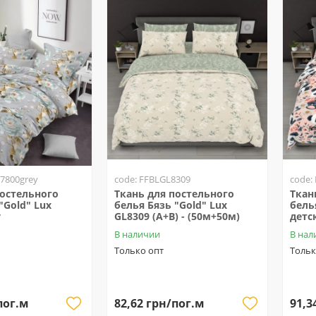
7800grey
code: FFBLGL8309
code:
постельного
Ткань для постельного
Ткан
"Gold" Lux
белья Бязь "Gold" Lux
бель
y
GL8309 (A+B) - (50м+50м)
детс
В наличии
В нал
Только опт
Тольк
пог.м
82,62 грн/пог.м
91,3