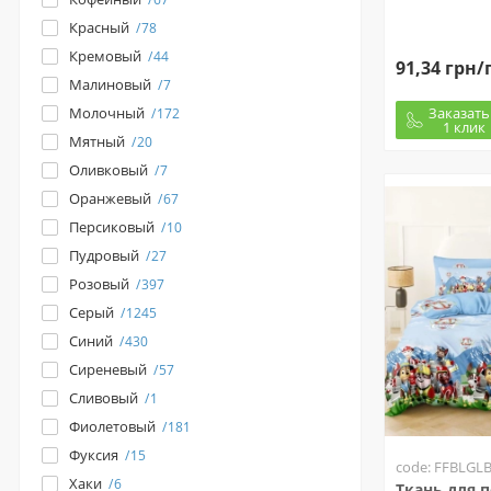
Красный
78
Кремовый
44
91,34 грн/
Малиновый
7
Заказать
Молочный
172
1 клик
Мятный
20
Оливковый
7
Оранжевый
67
Персиковый
10
Пудровый
27
Розовый
397
Серый
1245
Синий
430
Сиреневый
57
Сливовый
1
Фиолетовый
181
Фуксия
15
code: FFBLGL
Хаки
6
Ткань для 