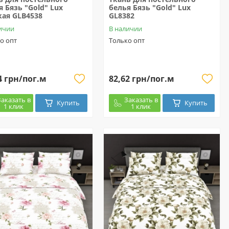
я Бязь "Gold" Lux
белья Бязь "Gold" Lux
кая GLB4538
GL8382
ичии
В наличии
о опт
Только опт
4 грн/пог.м
82,62 грн/пог.м
Заказать в
Заказать в
Купить
Купить
1 клик
1 клик