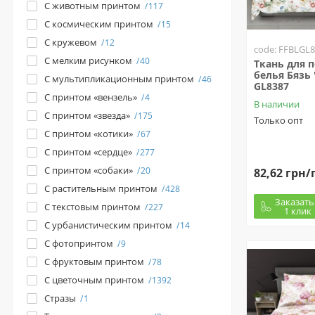
С животным принтом
117
С космическим принтом
15
С кружевом
12
code: FFBLGL
С мелким рисунком
40
Ткань для 
белья Бязь 
С мультипликационным принтом
46
GL8387
С принтом «вензель»
4
В наличии
С принтом «звезда»
175
Только опт
С принтом «котики»
67
С принтом «сердце»
277
С принтом «собаки»
20
82,62 грн/
С растительным принтом
428
Заказать
С текстовым принтом
227
1 клик
С урбанистическим принтом
14
С фотопринтом
9
С фруктовым принтом
78
С цветочным принтом
1392
Стразы
1