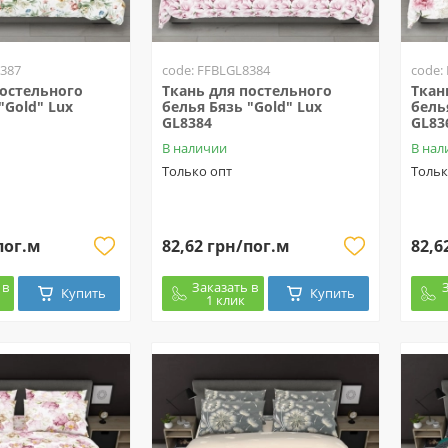
8387
code: FFBLGL8384
code:
постельного
Ткань для постельного
Ткан
"Gold" Lux
белья Бязь "Gold" Lux
бель
GL8384
GL83
В наличии
В нал
Только опт
Тольк
пог.м
82,62 грн/пог.м
82,6
 в
Заказать в
Купить
Купить
1 клик