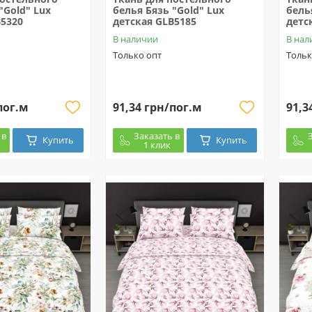
"Gold" Lux
белья Бязь "Gold" Lux
бель
B5320
детская GLB5185
детс
В наличии
В нал
Только опт
Тольк
пог.м
91,34 грн/пог.м
91,3
 в
Заказать в
Купить
Купить
1 клик