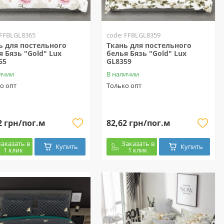
 FFBLGL8365
code: FFBLGL8359
ь для постельного
Ткань для постельного
я Бязь "Gold" Lux
белья Бязь "Gold" Lux
65
GL8359
ичии
В наличии
о опт
Только опт
2 грн/пог.м
82,62 грн/пог.м
Заказать в
Заказать в
Купить
Купить
1 клик
1 клик