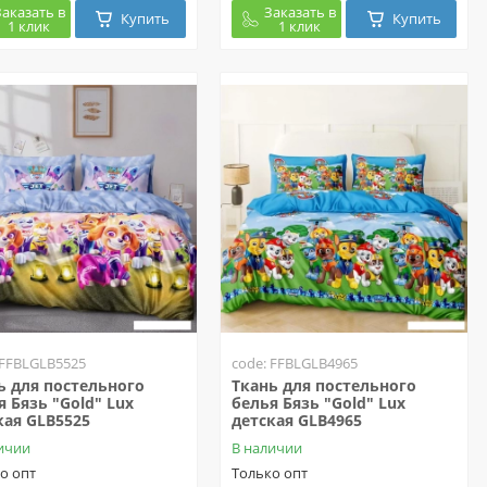
Заказать в
Заказать в
Купить
Купить
1 клик
1 клик
 FFBLGLB5525
code: FFBLGLB4965
ь для постельного
Ткань для постельного
я Бязь "Gold" Lux
белья Бязь "Gold" Lux
кая GLB5525
детская GLB4965
ичии
В наличии
о опт
Только опт