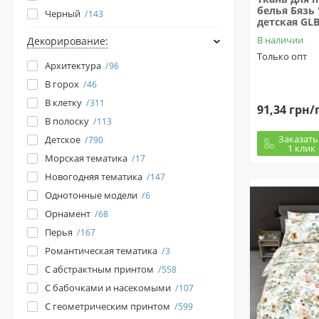
белья Бязь 
Черный
143
детская GL
В наличии
Декорирование:
Только опт
Архитектура
96
В горох
46
В клетку
311
91,34 грн/
В полоску
113
Заказать
Детское
790
1 клик
Морская тематика
17
Новогодняя тематика
147
Однотонные модели
6
Орнамент
68
Перья
167
Романтическая тематика
3
С абстрактным принтом
558
С бабочками и насекомыми
107
С геометрическим принтом
599