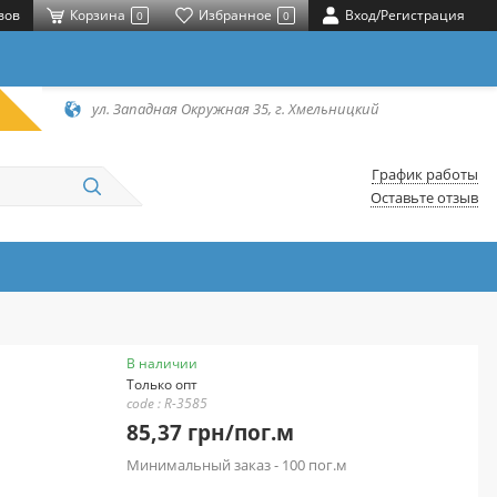
вов
Корзина
Избранное
Вход/Регистрация
0
0
ул. Западная Окружная 35, г. Хмельницкий
График работы
Оставьте отзыв
В наличии
Только опт
code : R-3585
85,37 грн/пог.м
Минимальный заказ - 100 пог.м