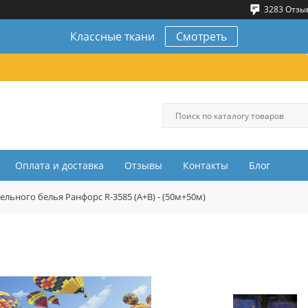
3283 Отзы
Классные ткани
Смотреть
Оплата и доставка
Отзывы
Контакты
Блог
ельного белья Ранфорс R-3585 (A+B) - (50м+50м)