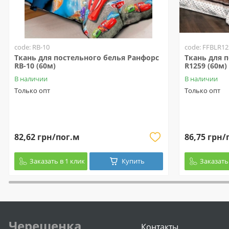
code: RB-10
code: FFBLR12
Ткань для постельного белья Ранфорс
Ткань для 
RB-10 (60м)
R1259 (60м)
В наличии
В наличии
Только опт
Только опт
82,62 грн/пог.м
86,75 грн/
Заказать в 1 клик
Купить
Заказать 
Черешенка
Контакты