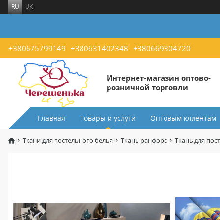
RU
UK
+380675799149
+380631402348
+380669304720
Интернет-магазин оптово-
розничной торговли
Главная
Товары и услуги
Оптовым клиентам
Ткани для постельного белья
Ткань ранфорс
Ткань для пост