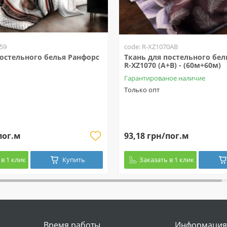
59
code: R-XZ1070AB
постельного белья Ранфорс
Ткань для постельного бел
R-XZ1070 (A+B) - (60м+60м)
Гарантированое наличие
Только опт
пог.м
93,18 грн/пог.м
в 1 клик
Купить
Заказать в 1 клик
Время работы
Информация