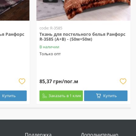
code: R-3585
ья Ранфорс
Ткань для постельного белья Ранфорс
R-3585 (A+B) - (50м+50м)
В наличии
Только опт
85,37 грн/пог.м
Купить
Заказать в 1 клик
Купить
Поддержка
Дополнительно