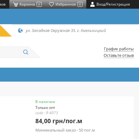
вов
Корзина
Избранное
Вход/Регистрация
0
0
ул. Западная Окружная 35, г. Хмельницкий
График работы
Оставьте отзыв
В наличии
Только опт
code : R-4073
84,00 грн/пог.м
Минимальный заказ - 50 пог.м