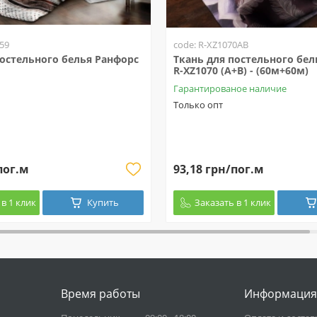
59
code: R-XZ1070AB
постельного белья Ранфорс
Ткань для постельного бел
R-XZ1070 (A+B) - (60м+60м)
Гарантированое наличие
Только опт
пог.м
93,18 грн/пог.м
в 1 клик
Купить
Заказать в 1 клик
Время работы
Информация