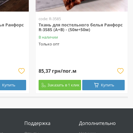
code: R-3585
ья Ранфорс
Ткань для постельного белья Ранфорс
R-3585 (A+B) - (50м+50м)
В наличии
Только опт
85,37 грн/пог.м
Купить
Заказать в 1 клик
Купить
Поддержка
Дополнительно