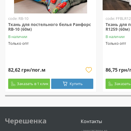
code: RB-10
code: FFBLR12
Ткань для постельного белья Ранфорс
Ткань для 
RB-10 (60м)
R1259 (60м)
В наличии
В наличии
Только опт
Только опт
82,62 грн/пог.м
86,75 грн/
Заказать в 1 клик
Купить
Заказать 
Черешенка
Контакты