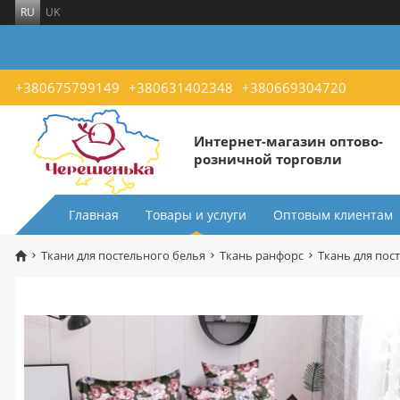
RU
UK
+380675799149
+380631402348
+380669304720
Интернет-магазин оптово-
розничной торговли
Главная
Товары и услуги
Оптовым клиентам
Ткани для постельного белья
Ткань ранфорс
Ткань для пос