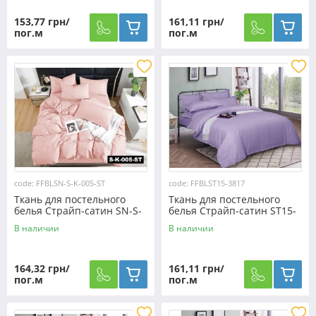
153,77 грн/
161,11 грн/
пог.м
пог.м
code: FFBLSN-S-K-005-ST
code: FFBLST15-3817
Ткань для постельного
Ткань для постельного
белья Страйп-сатин SN-S-
белья Страйп-сатин ST15-
K-005-ST (50м)
3817 (50м)
В наличии
В наличии
164,32 грн/
161,11 грн/
пог.м
пог.м