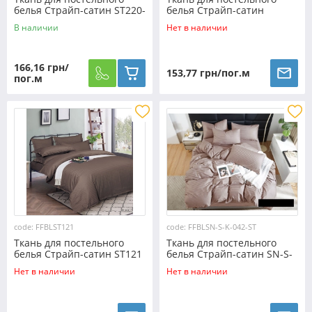
белья Страйп-сатин ST220-
белья Страйп-сатин
violet (60м)
ST2002С (50м)
В наличии
Нет в наличии
166,16 грн/
153,77 грн/пог.м
пог.м
code: FFBLST121
code: FFBLSN-S-K-042-ST
Ткань для постельного
Ткань для постельного
белья Страйп-сатин ST121
белья Страйп-сатин SN-S-
(50м)
K-042-ST (50м)
Нет в наличии
Нет в наличии