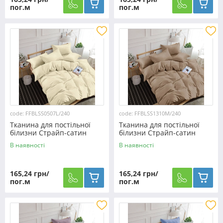
пог.м
пог.м
code: FFBLSS0507L/240
code: FFBLSS1310M/240
Тканина для постільної
Тканина для постільної
білизни Страйп-сатин
білизни Страйп-сатин
SS0507L/240 (60м)
SS1310M/240 (60м)
В наявності
В наявності
165,24 грн/
165,24 грн/
пог.м
пог.м