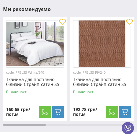
Ми рекомендуємо
code: FFBLSS-White/240
code: FFBLSS-F9/240
Тканина для постільної
Тканина для постільної
білизни Страйп-сатин SS-
білизни Страйп-сатин SS-
White/240 (50м)
F9/240 (30м)
В наявності
В наявності
160,65 грн/
192,78 грн/
пог.м
пог.м