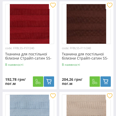
code: FFBLSS-F57/240
code: FFBLSS-F11/240
Тканина для постільної
Тканина для постільної
білизни Страйп-сатин SS-
білизни Страйп-сатин SS-
F57/240 (30м)
F11/240 (30м)
В наявності
В наявності
192,78 грн/
204,26 грн/
пог.м
пог.м