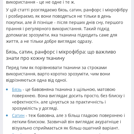
використання - це не одне і те ж.
У цій статті розглядаємо бязь, сатин, ранфорс і мікрофібру
і розбираємо, як вони поводяться не тільки в день
покупки, але й пізніше - після перших днів сну, першого
прання і регулярного використання. Такий підхід
допомагає зрозуміти, яка тканина підходить саме для
життя, а не тільки добре виглядає одразу.
Бязь, сатин, ранфорс і мікрофібра: що важливо
знати про кожну тканину
Перед тим як порівнювати тканини за строками
використання, варто коротко зрозуміти, чим вони
відрізняються одна від одної.
Бязь
- це бавовняна тканина з щільною, матовою
поверхнею. Вона виглядає досить просто, без блиску і
«ефектності», але цінується за практичність і
зрозумілість у догляді.
Сатин
- теж бавовна, але з більш гладкою поверхнею і
легким блиском. Зазвичай він виглядає акуратніше і
візуально сприймається як більш ошатний варіант.