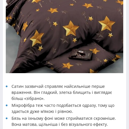
Сатин зазвичай справляє найсильніше перше
враження. Він гладкий, злегка блищить і виглядає
більш «зібрано».
Мікрофібра теж часто подобається одразу, тому що
здається дуже м’якою і рівною.
Бязь на їхньому фоні може сприйматися скромніше.
Вона матова, щільніша і без візуального ефекту.