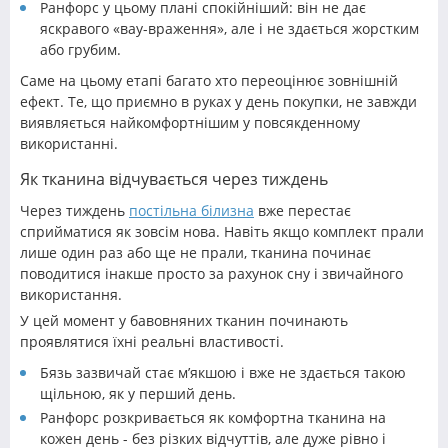
Ранфорс у цьому плані спокійніший: він не дає
яскравого «вау-враження», але і не здається жорстким
або грубим.
Саме на цьому етапі багато хто переоцінює зовнішній
ефект. Те, що приємно в руках у день покупки, не завжди
виявляється найкомфортнішим у повсякденному
використанні.
Як тканина відчувається через тиждень
Через тиждень
постільна білизна
вже перестає
сприйматися як зовсім нова. Навіть якщо комплект прали
лише один раз або ще не прали, тканина починає
поводитися інакше просто за рахунок сну і звичайного
використання.
У цей момент у бавовняних тканин починають
проявлятися їхні реальні властивості.
Бязь зазвичай стає м’якшою і вже не здається такою
щільною, як у перший день.
Ранфорс розкривається як комфортна тканина на
кожен день - без різких відчуттів, але дуже рівно і