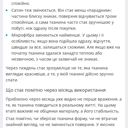
спокійно.
Сатин теж змінюється. Він стає менш «парадним»:
частина блиску зникає, поверхня відчувається трохи
спокійніше, а сама тканина часто стає зручнішою у
побуті, ніж одразу після покупки.
Мікрофібра змінюється найменше. У цьому і її
особливість: якщо вона підійшла одразу, відчуття,
швидше за все, залишаться схожими. Але якщо вже на
початку тканина здалася занадто теплою або
незвичною, з часом це зазвичай не зникає.
Через тиждень стає зрозуміліше не те, яка тканина
виглядає красивіше, а те, у якій тканині дійсно зручно
спати.
Що стає помітно через місяць використання
Приблизно через місяць уже видно не перше враження, а
те, як тканина поводиться в реальному житті. На цьому
етапі важливі не обіцянки матеріалу, а його стабільність.
Стає помітно, чи зберігає тканина форму, чи не втрачає
охайний вигляд, чи не змінюється поверхня. У якісних