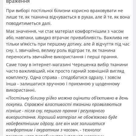
враження
При виборі постільної білизни корисно враховувати не
лише те, як тканина відчувається в руках, але й те, як вона
поводитиметься далі.
Має значення, чи стає матеріал комфортнішим з часом
або, навпаки, швидко втрачає привабливість. Важлива не
тільки м’якість при першому дотику, але й відчуття під час
сну. І, звичайно, велику роль відіграє те, як тканина
переносить звичайне використання і перші прання.
Саме тому в інтернет-магазині Черешенка вибір тканини
часто важливіший, ніж просто гарний зовнішній вигляд
комплекту. Одна справа - сподобатися одразу, і зовсім
інша - залишатися зручною і приємною у щоденному
використанні.
«
Постільну білизну рідко можна оцінити об’єктивно в день
покупки. Справжні властивості тканини проявляються
пізніше - після сну, першого прання і регулярного
використання. Хороший матеріал не обов’язково буде
найефектнішим одразу, але він має залишатися
комфортним і акуратним з часом
», - технолог