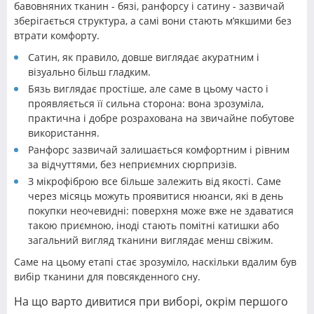
бавовняних тканин - бязі, ранфорсу і сатину - зазвичай
зберігається структура, а самі вони стають м’якшими без
втрати комфорту.
Сатин, як правило, довше виглядає акуратним і
візуально більш гладким.
Бязь виглядає простіше, але саме в цьому часто і
проявляється її сильна сторона: вона зрозуміла,
практична і добре розрахована на звичайне побутове
використання.
Ранфорс зазвичай залишається комфортним і рівним
за відчуттями, без неприємних сюрпризів.
З мікрофіброю все більше залежить від якості. Саме
через місяць можуть проявитися нюанси, які в день
покупки неочевидні: поверхня може вже не здаватися
такою приємною, іноді стають помітні катишки або
загальний вигляд тканини виглядає менш свіжим.
Саме на цьому етапі стає зрозуміло, наскільки вдалим був
вибір тканини для повсякденного сну.
На що варто дивитися при виборі, окрім першого