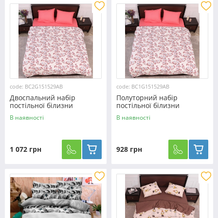
code: BC2G151529AB
code: BC1G151529AB
Двоспальний набір
Полуторний набір
постільної білизни
постільної білизни
180*220 із Бязі "Gold"
150*220 із Бязі "Gold"
В наявності
В наявності
№151529AB Черешенка™
№151529AB Черешенка™
1 072 грн
928 грн