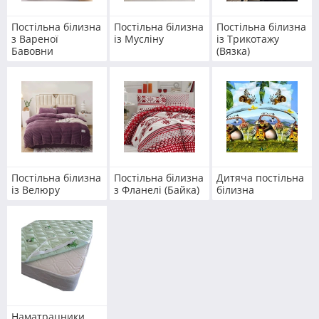
Постільна білизна
Постільна білизна
Постільна білизна
з Вареної
із Мусліну
із Трикотажу
Бавовни
(Вязка)
Постільна білизна
Постільна білизна
Дитяча постільна
із Велюру
з Фланелі (Байка)
білизна
Наматрацники