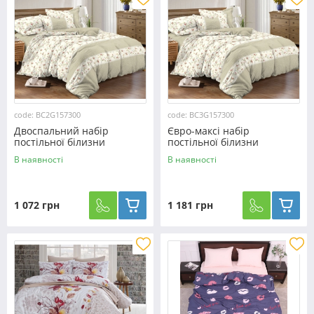
code: BC2G157300
code: BC3G157300
Двоспальний набір
Євро-максі набір
постільної білизни
постільної білизни
180*220 із Бязі "Gold"
200*220 із Бязі "Gold"
В наявності
В наявності
№157300 Черешенка™
№157300 Черешенка™
1 072 грн
1 181 грн