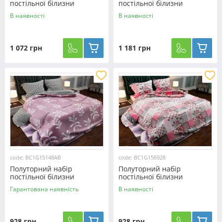
постільної білизни
постільної білизни
180*220 із Бязі "Gold"
200*220 із Бязі "Gold"
В наявності
В наявності
№151245AB Черешенка™
№151245AB Черешенка™
1 072 грн
1 181 грн
code: BC1G15148AB
code: BC1G156928
Полуторний набір
Полуторний набір
постільної білизни
постільної білизни
150*220 із Бязі "Gold"
150*220 із Бязі "Gold"
Гарантована наявність
В наявності
№15148AB Черешенка™
№156928 Черешенка™
928 грн
928 грн