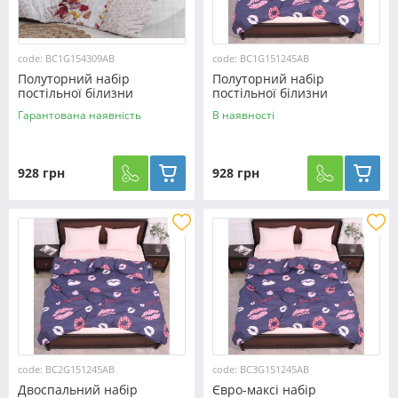
code: BC1G154309AB
code: BC1G151245AB
Полуторний набір
Полуторний набір
постільної білизни
постільної білизни
150*220 із Бязі "Gold"
150*220 із Бязі "Gold"
Гарантована наявність
В наявності
№154309AB Черешенка™
№151245AB Черешенка™
928 грн
928 грн
code: BC2G151245AB
code: BC3G151245AB
Двоспальний набір
Євро-максі набір