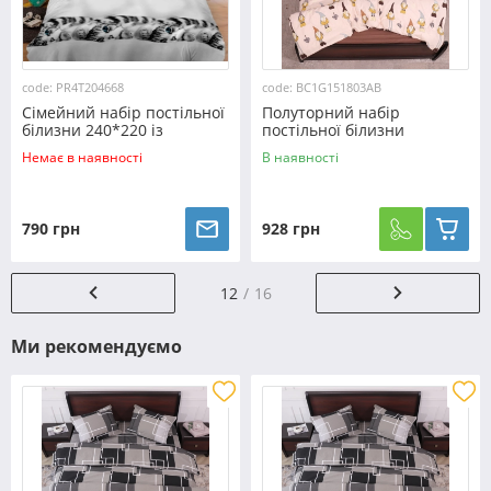
code: PR4T204668
code: BC1G151803АВ
Сімейний набір постільної
Полуторний набір
білизни 240*220 із
постільної білизни
полікотону №204668
150*220 із Бязі "Gold"
Немає в наявності
В наявності
Черешенька™
№151803АВ Черешенька™
790 грн
928 грн
12
16
Ми рекомендуємо