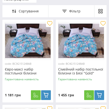
Сортування
Фільтр
code: BC3G151248AB
code: BC4G151248AB
Євро-максі набір
Сімейний набір постільної
постільної білизни
білизни із Бязі "Gold"
200*220 із Бязі "Gold"
№151248AB Черешенка™
Гарантована наявність
Гарантована наявність
№151248AB Черешенка™
1 181 грн
1 455 грн