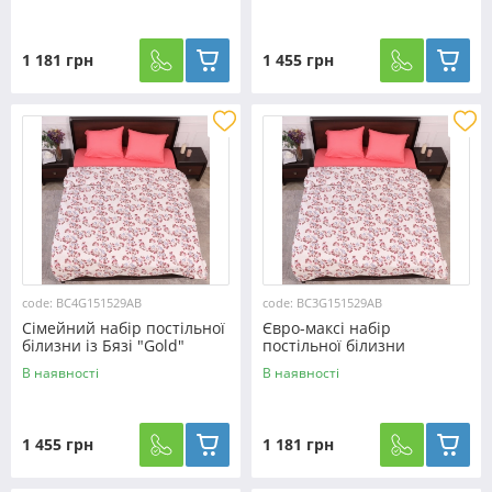
1 181 грн
1 455 грн
code: BC4G151529AB
code: BC3G151529AB
Сімейний набір постільної
Євро-максі набір
білизни із Бязі "Gold"
постільної білизни
№151529AB Черешенка™
200*220 із Бязі "Gold"
В наявності
В наявності
№151529AB Черешенка™
1 455 грн
1 181 грн