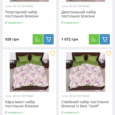
code: BC1G158196AB
code: BC2G158196AB
Полуторний набір
Двоспальний набір
постільної білизни
постільної білизни
150*220 із Бязі "Gold"
180*220 із Бязі "Gold"
В наявності
В наявності
№158196AB Черешенка™
№158196AB Черешенка™
928 грн
1 072 грн
code: BC3G158196AB
code: BC4G158196AB
Євро-максі набір
Сімейний набір постільної
постільної білизни
білизни із Бязі "Gold"
200*220 із Бязі "Gold"
№158196AB Черешенка™
В наявності
В наявності
№158196AB Черешенка™