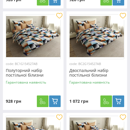
code: BC1G154527AB
code: BC2G154527AB
Полуторний набір
Двоспальний набір
постільної білизни
постільної білизни
150*220 із Бязі "Gold"
180*220 із Бязі "Gold"
Гарантована наявність
Гарантована наявність
№154527AB Черешенка™
№154527AB Черешенка™
928 грн
1 072 грн