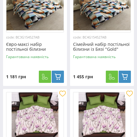
code: BC3G154527AB
code: BC4G154527AB
Євро-максі набір
Сімейний набір постільної
постільної білизни
білизни із Бязі "Gold"
200*220 із Бязі "Gold"
№154527AB Черешенка™
Гарантована наявність
Гарантована наявність
№154527AB Черешенка™
1 181 грн
1 455 грн