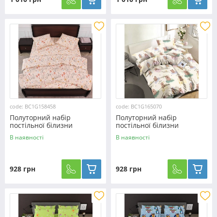
code: BC1G158458
code: BC1G165070
Полуторний набір
Полуторний набір
постільної білизни
постільної білизни
150*220 із Бязі "Gold"
150*220 із Бязі "Gold"
В наявності
В наявності
№158458 Черешенька™
№165070 Черешенка™
928 грн
928 грн