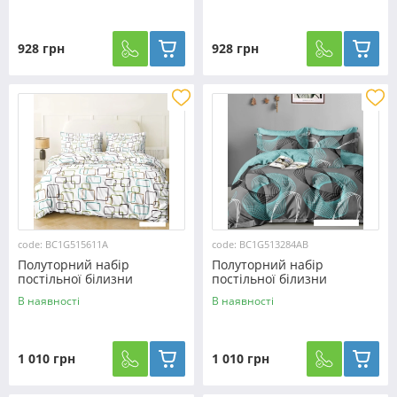
928 грн
928 грн
code: BC1G515611А
code: BC1G513284AB
Полуторний набір
Полуторний набір
постільної білизни
постільної білизни
150*220 із Бязі "Gold"
150*220 із Бязі "Gold"
В наявності
В наявності
№515611А Черешенька™
№513284AB Черешенька™
1 010 грн
1 010 грн