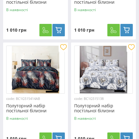
постільної білизни
постільної білизни
150*220 із Бязі "Gold"
150*220 із Бязі "Gold"
В наявності
В наявності
№515626AB Черешенька™
№515440AB Черешенька™
1 010 грн
1 010 грн
code: BC1G515414AB
code: BC1G515138
Полуторний набір
Полуторний набір
постільної білизни
постільної білизни
150*220 із Бязі "Gold"
150*220 із Бязі "Gold"
В наявності
В наявності
№515414AB Черешенька™
№515138 Черешенька™
1 010 грн
1 010 грн