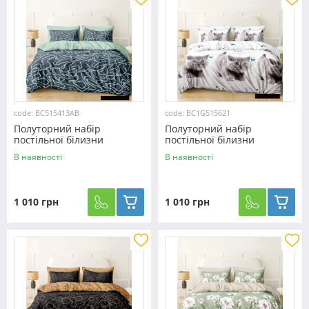
code: BC515413AB
code: BC1G515621
Полуторний набір
Полуторний набір
постільної білизни
постільної білизни
150*220 із Бязі "Gold"
150*220 із Бязі "Gold"
В наявності
В наявності
№515413AB Черешенка™
№515621 Черешенка™
1 010 грн
1 010 грн