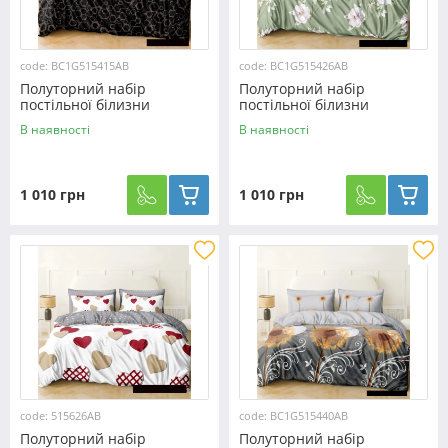
code: BC1G515415AB
code: BC1G515426AB
Полуторний набір
Полуторний набір
постільної білизни
постільної білизни
150*220 із Бязі "Gold"
150*220 із Бязі "Gold"
В наявності
В наявності
№515415AB Черешенка™
№515426AB Черешенька™
1 010 грн
1 010 грн
code: 515626AB
code: BC1G515440AB
Полуторний набір
Полуторний набір