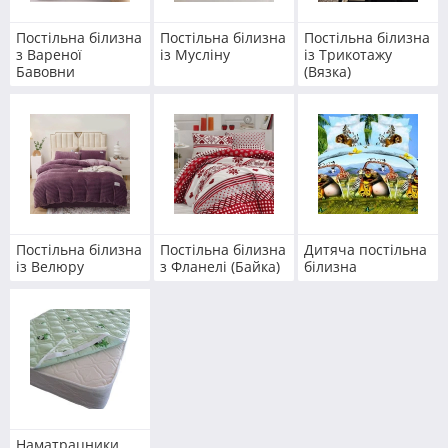
Постільна білизна
Постільна білизна
Постільна білизна
з Вареної
із Мусліну
із Трикотажу
Бавовни
(Вязка)
Постільна білизна
Постільна білизна
Дитяча постільна
із Велюру
з Фланелі (Байка)
білизна
Наматрацники