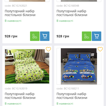
code: BC1G163021
code: BC1G168348
Полуторний набір
Полуторний набір
постільної білизни
постільної білизни
150*220 із Бязі "Gold"
150*220 із Бязі "Gold"
В наявності
В наявності
№163021 Черешенка™
№168348 Черешенка™
928 грн
928 грн
code: BC1G163019
code: BC1G168211
Полуторний набір
Полуторний набір
постільної білизни
постільної білизни
150*220 із Бязі "Gold"
150*220 із Бязі "Gold"
В наявності
В наявності
№163019 Черешенька™
№168211 Черешенка™