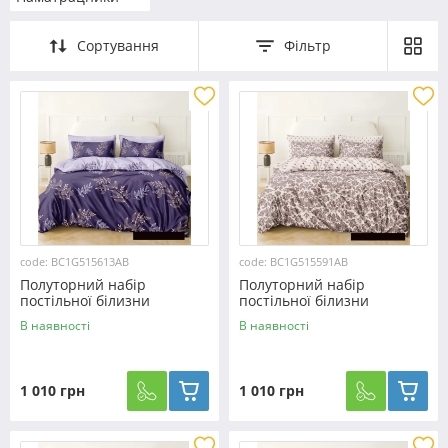
Сортування
Фільтр
code: BC1G515613АВ
code: BC1G515591AB
Полуторний набір
Полуторний набір
постільної білизни
постільної білизни
150*220 із Бязі "Gold"
150*220 із Бязі "Gold"
В наявності
В наявності
№515613АВ Черешенька™
№515591AB Черешенка™
1 010 грн
1 010 грн