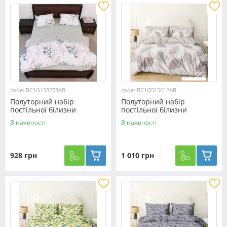
code: BC1G158278AB
code: BC1G515612AB
Полуторний набір
Полуторний набір
постільної білизни
постільної білизни
150*220 із Бязі "Gold"
150*220 із Бязі "Gold"
В наявності
В наявності
№158278AB Черешенка™
№515612AB Черешенька™
928 грн
1 010 грн