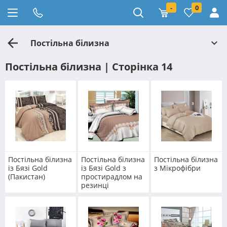
-
0
Постільна білизна
Постільна білизна | Сторінка 14
Постільна білизна
Постільна білизна
Постільна білизна
із Бязі Gold
із Бязі Gold з
з Мікрофібри
(Пакистан)
простирадлом на
резинці