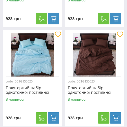
В наявності
В наявності
"Gold" №155511AB
"Gold" №155520
Черешенка™
Черешенка™
928 грн
928 грн
code: BC1G155525
code: BC1G155523
Полуторний набір
Полуторний набір
однотонної постільної
однотонної постільної
білизни 150*220 із Бязі
білизни 150*220 із Бязі
В наявності
В наявності
"Gold" №155525
"Gold" №155523
Черешенка™
Черешенка™
928 грн
928 грн