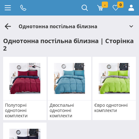
-
0
Однотонна постільна білизна
Однотонна постільна білизна | Сторінка
2
Полуторні
Двоспальні
Євро однотонні
однотонні
однотонні
комплекти
комплекти
комплекти