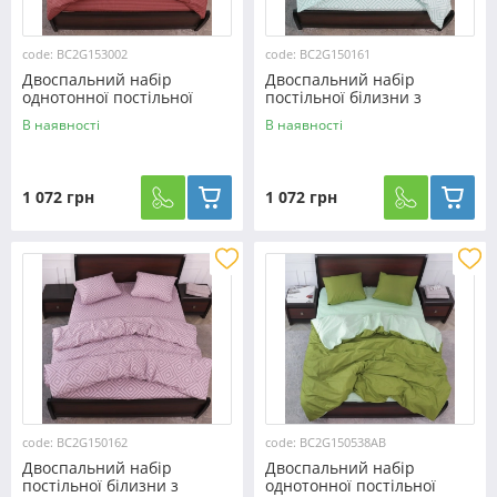
code: BC2G153002
code: BC2G150161
Двоспальний набір
Двоспальний набір
однотонної постільної
постільної білизни з
білизни 180*220 із Бязі
ромбами 180*220 із Бязі
В наявності
В наявності
"Gold" №153002
"Gold" №150161
Черешенька™
Черешенька™
1 072 грн
1 072 грн
code: BC2G150162
code: BC2G150538AB
Двоспальний набір
Двоспальний набір
постільної білизни з
однотонної постільної