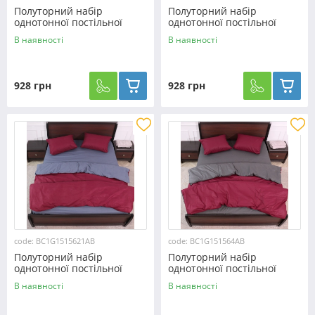
Полуторний набір
Полуторний набір
однотонної постільної
однотонної постільної
білизни 150*220 із Бязі
білизни 150*220 із Бязі
В наявності
В наявності
"Gold" №15155
"Gold" №151383
Черешенка™
Черешенка™
928 грн
928 грн
code: BC1G1515621AB
code: BC1G151564AB
Полуторний набір
Полуторний набір
однотонної постільної
однотонної постільної
білизни 150*220 із Бязі
білизни 150*220 із Бязі
В наявності
В наявності
"Gold" №1515621AB
"Gold" №151564AB
Черешенка™
Черешенка™