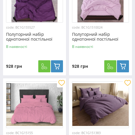
code: BC1G155527
code: BC1G1510024
Полуторний набір
Полуторний набір
однотонної постільної
однотонної постільної
білизни 150*220 із Бязі
білизни 150*220 із Бязі
В наявності
В наявності
"Gold" №155527
"Gold" №1510024
Черешенка™
Черешенка™
928 грн
928 грн
code: BC1G15155
code: BC1G151383