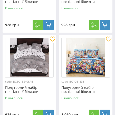
постільної білизни
постільної білизни
150*220 із Бязі "Gold"
150*220 із Бязі "Gold"
В наявності
В наявності
№167957 Черешенька™
№161821 Черешенька™
928 грн
928 грн
code: BC1G158406AB
code: BC1G615331
Полуторний набір
Полуторний набір
постільної білизни
постільної білизни
150*220 із Бязі "Gold"
150*220 із Бязі "Gold"
В наявності
В наявності
№158406AB Черешенька™
№615331 Черешенька™
928 грн
1 010 грн