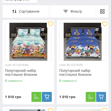
Сортування
Фільтр
code: BC1G618346
code: BC1G618330
Полуторний набір
Полуторний набір
постільної білизни
постільної білизни
150*220 із Бязі "Gold"
150*220 із Бязі "Gold"
В наявності
В наявності
№618346 Черешенька™
№618330 Черешенька™
1 010 грн
1 010 грн