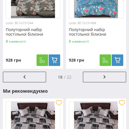
code: BC1G151544
code: BC1G151494
Полуторний набір
Полуторний набір
постільної білизни
постільної білизни
150*220 із Бязі "Gold"
150*220 із Бязі "Gold"
В наявності
В наявності
№151544 Черешенка™
№151494 Черешенка™
928 грн
928 грн
18
22
Ми рекомендуємо