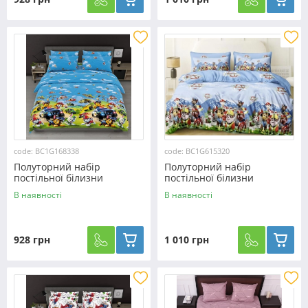
code: BC1G168338
code: BC1G615320
Полуторний набір
Полуторний набір
постільної білизни
постільної білизни
150*220 із Бязі "Gold"
150*220 із Бязі "Gold"
В наявності
В наявності
№168338 Черешенька™
№615320 Черешенька™
928 грн
1 010 грн