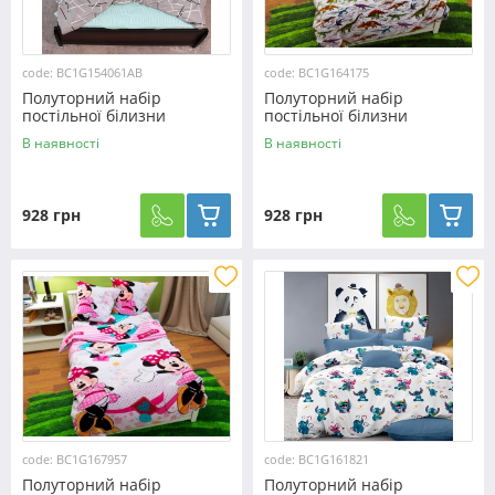
code: BC1G154061AB
code: BC1G164175
Полуторний набір
Полуторний набір
постільної білизни
постільної білизни
150*220 із Бязі "Gold"
150*220 із Бязі "Gold"
В наявності
В наявності
№154061AB Черешенька™
№164175 Черешенька™
928 грн
928 грн
code: BC1G167957
code: BC1G161821
Полуторний набір
Полуторний набір