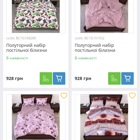
code: BC1G168280
code: BC1G151552
Полуторний набір
Полуторний набір
постільної білизни
постільної білизни
150*220 із Бязі "Gold"
150*220 із Бязі "Gold"
В наявності
В наявності
№168280 Черешенька™
№151552 Черешенка™
928 грн
928 грн