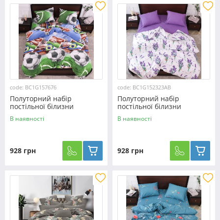
code: BC1G157676
code: BC1G152323AB
Полуторний набір
Полуторний набір
постільної білизни
постільної білизни
150*220 із Бязі "Gold"
150*220 із Бязі "Gold"
В наявності
В наявності
№157676 Черешенка™
№152323AB Черешенка™
928 грн
928 грн