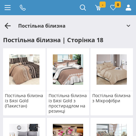
-
0
Постільна білизна
Постільна білизна | Сторінка 18
Постільна білизна
Постільна білизна
Постільна білизна
із Бязі Gold
із Бязі Gold з
з Мікрофібри
(Пакистан)
простирадлом на
резинці