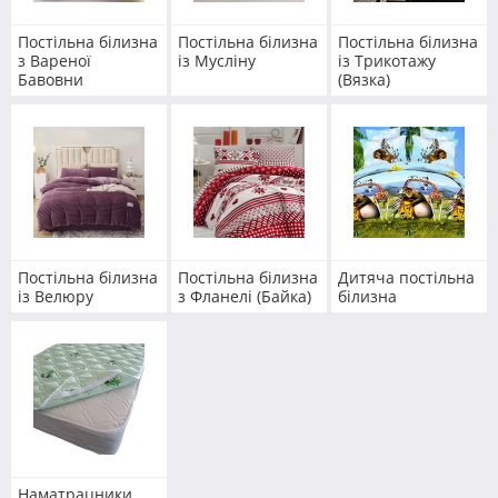
Постільна білизна
Постільна білизна
Постільна білизна
з Вареної
із Мусліну
із Трикотажу
Бавовни
(Вязка)
Постільна білизна
Постільна білизна
Дитяча постільна
із Велюру
з Фланелі (Байка)
білизна
Наматрацники