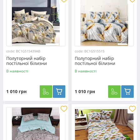
code: BC1G515439AB
code: BC1G515515
Полуторний набір
Полуторний набір
постільної білизни
постільної білизни
150*220 із Бязі "Gold"
150*220 із Бязі "Gold"
В наявності
В наявності
№515439AB Черешенька™
№515515 Черешенька™
1 010 грн
1 010 грн