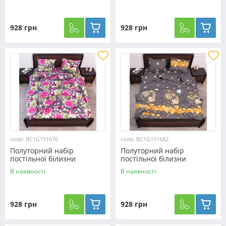
928 грн
928 грн
code: BC1G151676
code: BC1G151682
Полуторний набір
Полуторний набір
постільної білизни
постільної білизни
150*220 із Бязі "Gold"
150*220 із Бязі "Gold"
В наявності
В наявності
№151676 Черешенка™
№151682 Черешенька™
928 грн
928 грн