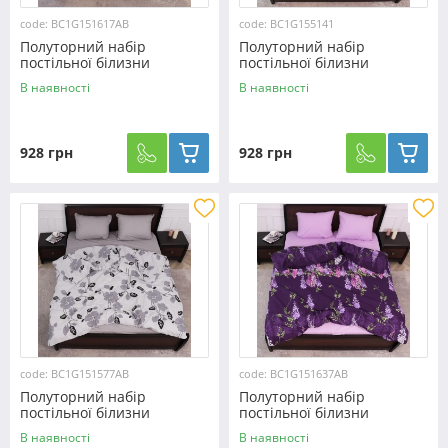
code: BC1G151617АВ
code: BC1G155141
Полуторний набір
Полуторний набір
постільної білизни
постільної білизни
150*220 із Бязі "Gold"
150*220 із Бязі "Gold"
В наявності
В наявності
№151617АВ Черешенька™
№155141 Черешенка™
928 грн
928 грн
code: BC1G151577АВ
code: BC1G151637АВ
Полуторний набір
Полуторний набір
постільної білизни
постільної білизни
150*220 із Бязі "Gold"
150*220 із Бязі "Gold"
В наявності
В наявності
№151577АВ Черешенька™
№151637АВ Черешенка™